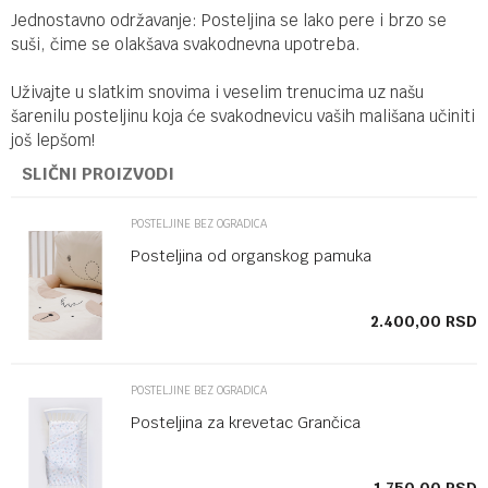
Jednostavno održavanje: Posteljina se lako pere i brzo se
suši, čime se olakšava svakodnevna upotreba.
Uživajte u slatkim snovima i veselim trenucima uz našu
šarenilu posteljinu koja će svakodnevicu vaših mališana učiniti
još lepšom!
SLIČNI PROIZVODI
POSTELJINE BEZ OGRADICA
Posteljina od organskog pamuka
SD
2.400,00
RSD
POSTELJINE BEZ OGRADICA
Posteljina za krevetac Grančica