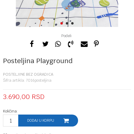
1
2
3
Podeli
Posteljina Playground
POSTELJINE BEZ OGRADICA
Šifra artikla:
7016posteljina
3.690,00
RSD
Količina:
DODAJ U KORPU