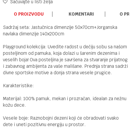
Sačuvajte u listi želja
O PROIZVODU
KOMENTARI
O PR
Sadržaj seta: Jastučnica dimenzije 50x70cm+Jorganska
navlaka dimenzije 140x200cm
Playground kolekcija: Uvedite radost u dečiju sobu sa našom
posteljinom od pamuka, koja dolazi u šarenim dezenima i
veselih boja! Ova posteljina je savršena za stvaranje prijatnog
i zabavnog ambijenta za vaše mališane. Prednja strana sadrži
divne sportske motive a donja strana vesele prugice.
Karakteristike:
Materijal: 100% pamuk, mekan i prozračan, idealan za nežnu
kožu dece.
Vesele boje: Raznobojni dezeni koji će obradovati svako
dete i uneti pozitivnu energiju u prostor.