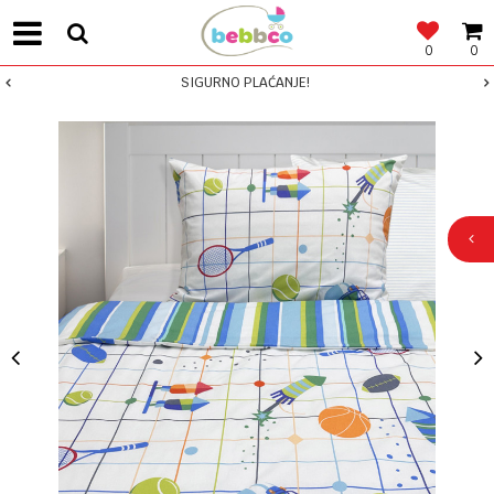
0
0
SIGURNO PLAĆANJE!