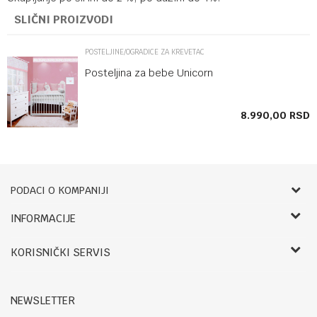
SLIČNI PROIZVODI
POSTELJINE/OGRADICE ZA KREVETAC
Posteljina za bebe Unicorn
8.990,00
RSD
PODACI O KOMPANIJI
Bebbco
INFORMACIJE
O nama
RADNO VREME:
KORISNIČKI SERVIS
Zaposlenje
LETNJE:
Saradnja
Uslovi korišćenja i prodaje
Ponedeljak- petak: 09-14h, 17.30-20h
Registracija
Reklamacije i reklamacioni list
Subota: 09-13h
NEWSLETTER
Kontakt
Povraćaj sredstava
Nedelja: Neradna