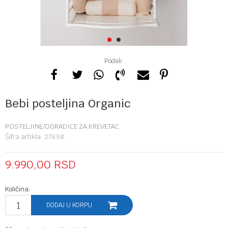
1
2
Podeli
Bebi posteljina Organic
POSTELJINE/OGRADICE ZA KREVETAC
Šifra artikla:
2763st
9.990,00
RSD
Količina:
DODAJ U KORPU