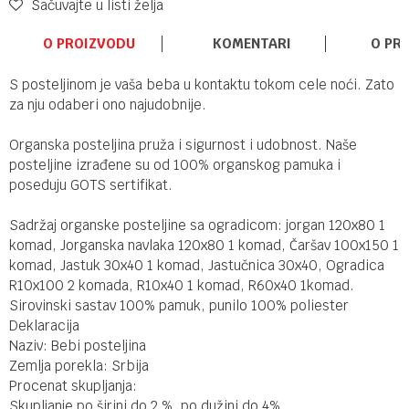
Sačuvajte u listi želja
O PROIZVODU
KOMENTARI
O PR
S posteljinom je vaša beba u kontaktu tokom cele noći. Zato
za nju odaberi ono najudobnije.
Organska posteljina pruža i sigurnost i udobnost. Naše
posteljine izrađene su od 100% organskog pamuka i
poseduju GOTS sertifikat.
Sadržaj organske posteljine sa ogradicom: jorgan 120x80 1
komad, Jorganska navlaka 120x80 1 komad, Čaršav 100x150 1
komad, Jastuk 30x40 1 komad, Jastučnica 30x40, Ogradica
R10x100 2 komada, R10x40 1 komad, R60x40 1komad.
Sirovinski sastav 100% pamuk, punilo 100% poliester
Deklaracija
Naziv: Bebi posteljina
Zemlja porekla: Srbija
Procenat skupljanja:
Skupljanje po širini do 2 %, po dužini do 4%.