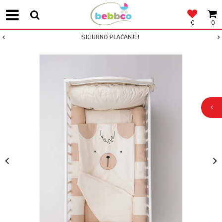
0
0
SIGURNO PLAĆANJE!