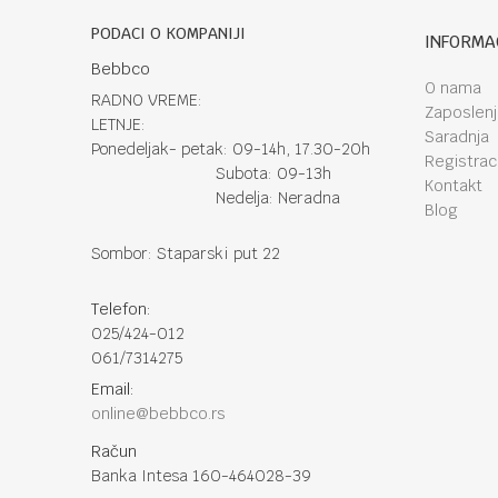
PODACI O KOMPANIJI
INFORMA
Bebbco
O nama
RADNO VREME:
Zaposlen
LETNJE:
Saradnja
Ponedeljak- petak: 09-14h, 17.30-20h
Registraci
Subota: 09-13h
Kontakt
Nedelja: Neradna
Blog
Sombor: Staparski put 22
Telefon:
025/424-012
061/7314275
Email:
online@bebbco.rs
Račun
Banka Intesa 160-464028-39