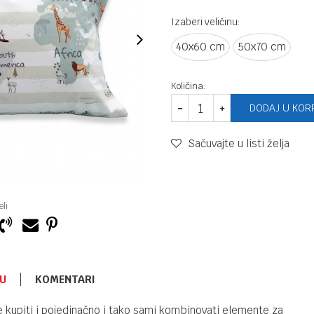
Izaberi veličinu:
40x60 cm
50x70 cm
Količina:
DODAJ U KOR
Sačuvajte u listi želja
li
U
KOMENTARI
POSTELJINE ZA KREVET
6.200,00
RSD
e kupiti i pojedinačno i tako sami kombinovati elemente za