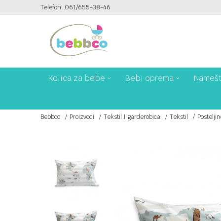
Telefon: 061/655-38-46
PLAĆANJE PLATNIM KARTICAMA NA 6 RATA!
Kolica za bebe
Bebi oprema
Namešt
Bebbco
Proizvodi
Tekstil I garderobica
Tekstil
Postelji