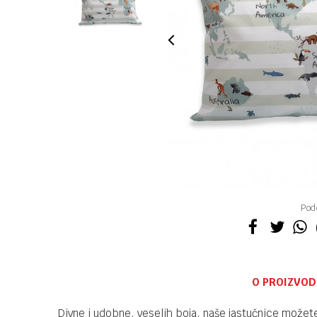
Pode
O PROIZVOD
Divne i udobne, veselih boja, naše jastučnice možet