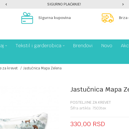
SIGURNO PLAĆANJE!
Sigurna kupovina
Brza
aj
Tekstil i garderobica
Brendovi
Novo
Akc
ne za krevet
Jastučnica Mapa Zelena
Jastučnica Mapa Z
POSTELJINE ZA KREVET
Šifra artikla:
7503tex
330,00
RSD