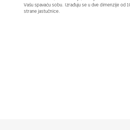
Vašu spavaću sobu. Izrađuju se u dve dimenzije od 1
strane jastučnice.