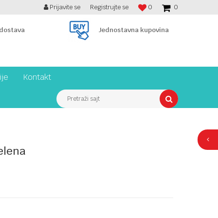
Prijavite se
Registrujte se
0
0
BESPLATNA ISPORUKA PREKO 7900 din!
 dostava
Jednostavna kupovina
ije
Kontakt
Pretraži sajt
elena