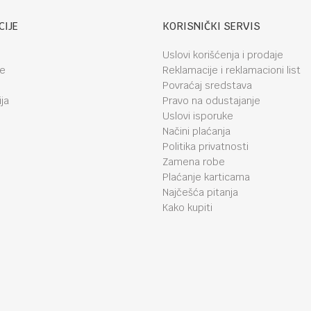
CIJE
KORISNIČKI SERVIS
Uslovi korišćenja i prodaje
je
Reklamacije i reklamacioni list
Povraćaj sredstava
ja
Pravo na odustajanje
Uslovi isporuke
Načini plaćanja
Politika privatnosti
Zamena robe
Plaćanje karticama
Najčešća pitanja
Kako kupiti