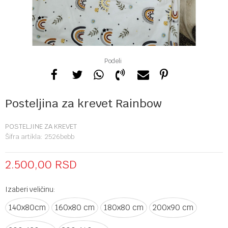
Podeli
Posteljina za krevet Rainbow
POSTELJINE ZA KREVET
Šifra artikla:
2526bebb
2.500,00
RSD
Izaberi veličinu:
140x80cm
160x80 cm
180x80 cm
200x90 cm