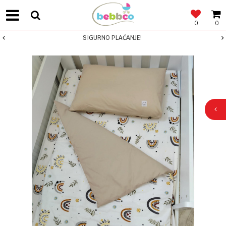
0
0
SIGURNO PLAĆANJE!