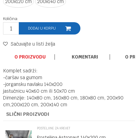
200x120 cm
200x140 cm
Količina:
DODAJ U KORPU
Sačuvajte u listi želja
O PROIZVODU
KOMENTARI
O PR
Komplet sadrži:
-čaršav sa gumom
-jorgansku navlaku 140x200
jastučnicu 40x60 cm ili 50x70 cm
Dimenzije: 140x80 cm, 160x80 cm, 180x80 cm, 200x90
cm,200x120 cm, 200x140 cm
SLIČNI PROIZVODI
POSTELJINE ZA KREVET
Posteljina Astronaut 140x200 cm