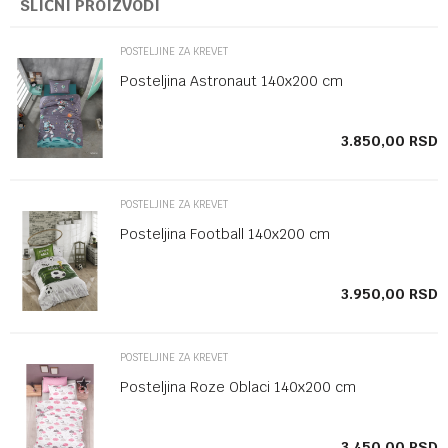
SLIČNI PROIZVODI
POSTELJINE ZA KREVET
Posteljina Astronaut 140x200 cm
SD
3.850,00
RSD
POSTELJINE ZA KREVET
Posteljina Football 140x200 cm
SD
3.950,00
RSD
POSTELJINE ZA KREVET
Posteljina Roze Oblaci 140x200 cm
SD
3.450,00
RSD