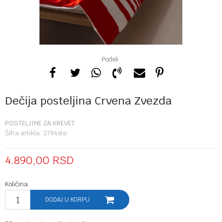
Podeli
Dečija posteljina Crvena Zvezda
POSTELJINE ZA KREVET
Šifra artikla:
2794ste
4.890,00
RSD
Količina:
DODAJ U KORPU