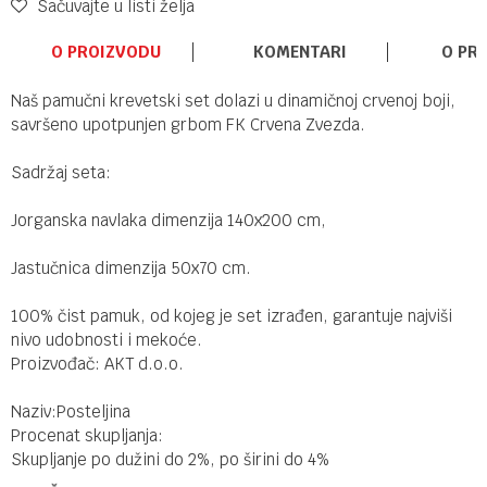
Sačuvajte u listi želja
O PROIZVODU
KOMENTARI
O PR
Naš pamučni krevetski set dolazi u dinamičnoj crvenoj boji,
savršeno upotpunjen grbom FK Crvena Zvezda.
Sadržaj seta:
Jorganska navlaka dimenzija 140x200 cm,
Jastučnica dimenzija 50x70 cm.
100% čist pamuk, od kojeg je set izrađen, garantuje najviši
nivo udobnosti i mekoće.
Proizvođač: AKT d.o.o.
Naziv:Posteljina
Procenat skupljanja:
Skupljanje po dužini do 2%, po širini do 4%