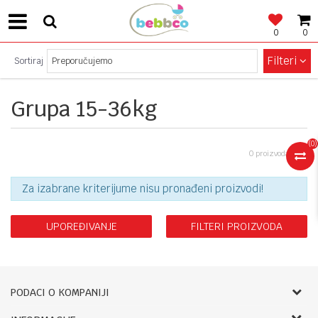
0
0
SIGURNO PLAĆANJE!
Filteri
Sortiraj
Grupa 15-36kg
(
0
)
0 proizvoda
Za izabrane kriterijume nisu pronađeni proizvodi!
UPOREĐIVANJE
FILTERI PROIZVODA
PODACI O KOMPANIJI
Bebbco