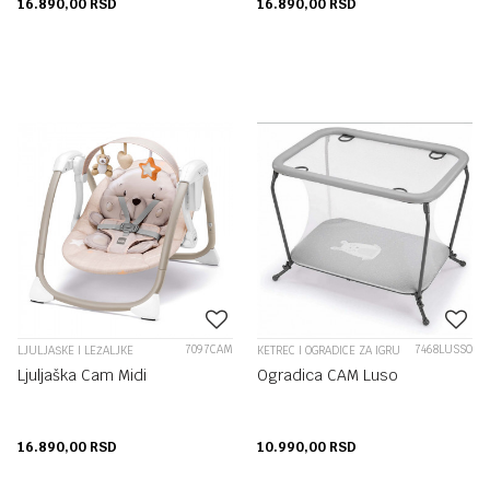
16.890,00
RSD
16.890,00
RSD
7097CAM
7468LUSSO
LJULJAŠKE I LEŽALJKE
KETREC I OGRADICE ZA IGRU
Ljuljaška Cam Midi
Ogradica CAM Luso
16.890,00
RSD
10.990,00
RSD