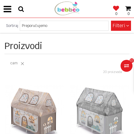
0
0
SIGURNO PLAĆANJE!
Filteri
Sortiraj
Proizvodi
(
0
)
cam
20 proizvoda