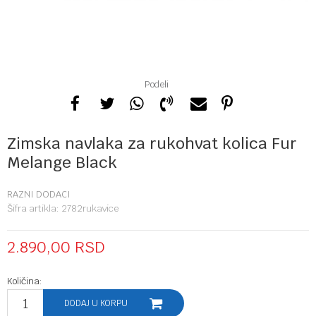
Podeli
Zimska navlaka za rukohvat kolica Fur
Melange Black
RAZNI DODACI
Šifra artikla:
2782rukavice
2.890,00
RSD
Količina:
DODAJ U KORPU