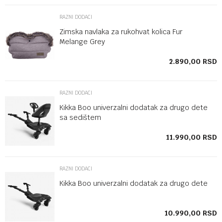
RAZNI DODACI
Zimska navlaka za rukohvat kolica Fur
Melange Grey
SD
2.890,00
RSD
RAZNI DODACI
Kikka Boo univerzalni dodatak za drugo dete
sa sedištem
SD
11.990,00
RSD
RAZNI DODACI
Kikka Boo univerzalni dodatak za drugo dete
SD
10.990,00
RSD