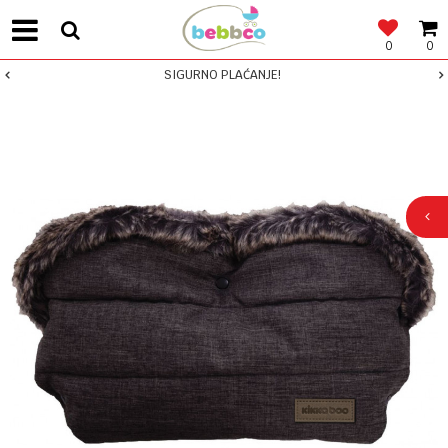
0
0
SIGURNO PLAĆANJE!