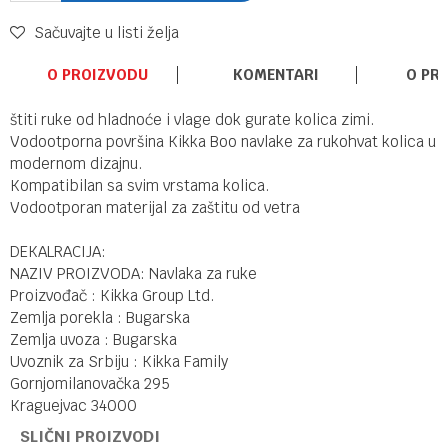
Sačuvajte u listi želja
O PROIZVODU
KOMENTARI
O PR
štiti ruke od hladnoće i vlage dok gurate kolica zimi.
Vodootporna površina Kikka Boo navlake za rukohvat kolica u
modernom dizajnu.
Kompatibilan sa svim vrstama kolica.
Vodootporan materijal za zaštitu od vetra
DEKALRACIJA:
NAZIV PROIZVODA: Navlaka za ruke
Proizvođač : Kikka Group Ltd.
Zemlja porekla : Bugarska
Zemlja uvoza : Bugarska
Uvoznik za Srbiju : Kikka Family
Gornjomilanovačka 295
Kraguejvac 34000
SLIČNI PROIZVODI