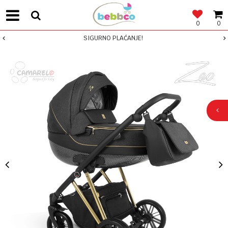
0
0
SIGURNO PLAĆANJE!