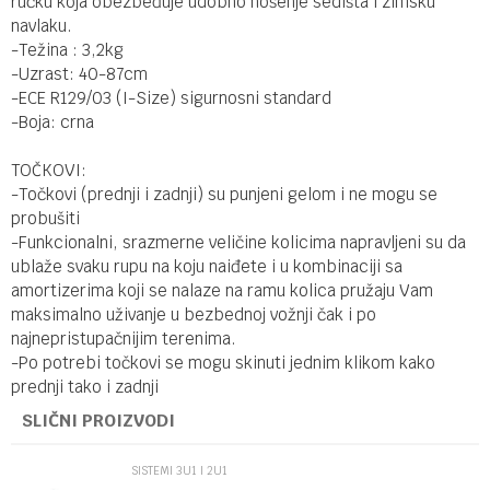
ručku koja obezbeđuje udobno nošenje sedišta i zimsku
navlaku.
-Težina : 3,2kg
-Uzrast: 40-87cm
-ECE R129/03 (I-Size) sigurnosni standard
-Boja: crna
TOČKOVI:
-Točkovi (prednji i zadnji) su punjeni gelom i ne mogu se
probušiti
-Funkcionalni, srazmerne veličine kolicima napravljeni su da
ublaže svaku rupu na koju naiđete i u kombinaciji sa
amortizerima koji se nalaze na ramu kolica pružaju Vam
maksimalno uživanje u bezbednoj vožnji čak i po
najnepristupačnijim terenima.
-Po potrebi točkovi se mogu skinuti jednim klikom kako
prednji tako i zadnji
SLIČNI PROIZVODI
SISTEMI 3U1 I 2U1