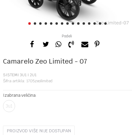
1
2
3
4
5
6
7
8
9
10
11
12
13
14
15
Podeli
Camarelo Zeo Limited - 07
SISTEMI 3U1 I 2U1
Šifra artikla:
1705zeolimited
Izabrana veličina:
3u1
PROIZVOD VIŠE NIJE DOSTUPAN