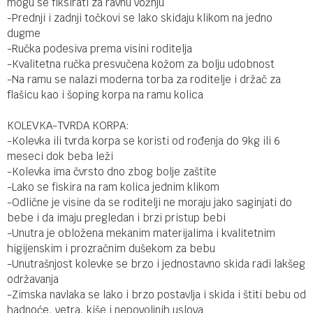
mogu se fiksirati za ravnu vožnju
-Prednji i zadnji točkovi se lako skidaju klikom na jedno
dugme
-Ručka podesiva prema visini roditelja
-Kvalitetna ručka presvučena kožom za bolju udobnost
-Na ramu se nalazi moderna torba za roditelje i držač za
flašicu kao i šoping korpa na ramu kolica
KOLEVKA-TVRDA KORPA:
-Kolevka ili tvrda korpa se koristi od rođenja do 9kg ili 6
meseci dok beba leži
-Kolevka ima čvrsto dno zbog bolje zaštite
-Lako se fiskira na ram kolica jednim klikom
-Odlične je visine da se roditelji ne moraju jako saginjati do
bebe i da imaju pregledan i brzi pristup bebi
-Unutra je obložena mekanim materijalima i kvalitetnim
higijenskim i prozračnim dušekom za bebu
-Unutrašnjost kolevke se brzo i jednostavno skida radi lakšeg
održavanja
-Zimska navlaka se lako i brzo postavlja i skida i štiti bebu od
hadnoće, vetra, kiše i nepovoljnih uslova