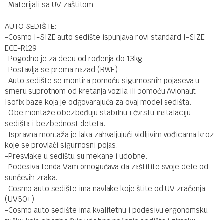
-Materijali sa UV zaštitom
AUTO SEDIŠTE:
-Cosmo I-SIZE auto sedište ispunjava novi standard I-SIZE
ECE-R129
-Pogodno je za decu od rođenja do 13kg
-Postavlja se prema nazad (RWF)
-Auto sedište se montira pomoću sigurnosnih pojaseva u
smeru suprotnom od kretanja vozila ili pomoću Avionaut
Isofix baze koja je odgovarajuća za ovaj model sedišta.
-Obe montaže obezbeđuju stabilnu i čvrstu instalaciju
sedišta i bezbednost deteta.
-Ispravna montaža je laka zahvaljujući vidljivim vođicama kroz
koje se provlači sigurnosni pojas.
-Presvlake u sedištu su mekane i udobne.
-Podesiva tenda Vam omogućava da zaštitite svoje dete od
sunčevih zraka.
-Cosmo auto sedište ima navlake koje štite od UV zračenja
(UV50+)
-Cosmo auto sedište ima kvalitetnu i podesivu ergonomsku