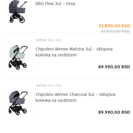
BBO Flexi 3u1 - Grey
SD
32.890,00
RSD
43.890,00
RSD
SISTEMI 3U1 I 2U1
Chipolino Winner Matcha 3u1 - sklopiva
kolevka sa sedištem
SD
89.990,00
RSD
SISTEMI 3U1 I 2U1
Chipolino Winner Charcoal 3u1 - sklopiva
kolevka sa sedištem
SD
89.990,00
RSD