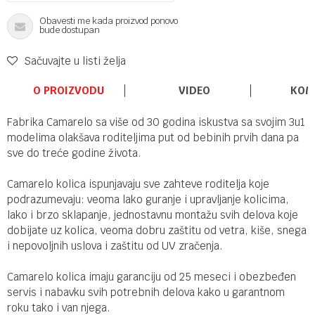
Obavesti me kada proizvod ponovo
bude dostupan
Sačuvajte u listi želja
O PROIZVODU
VIDEO
KOM
Fabrika Camarelo sa više od 30 godina iskustva sa svojim 3u1
modelima olakšava roditeljima put od bebinih prvih dana pa
sve do treće godine života.
Camarelo kolica ispunjavaju sve zahteve roditelja koje
podrazumevaju: veoma lako guranje i upravljanje kolicima,
lako i brzo sklapanje, jednostavnu montažu svih delova koje
dobijate uz kolica, veoma dobru zaštitu od vetra, kiše, snega
i nepovoljnih uslova i zaštitu od UV zračenja.
Camarelo kolica imaju garanciju od 25 meseci i obezbeđen
servis i nabavku svih potrebnih delova kako u garantnom
roku tako i van njega.