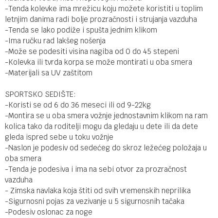
-Tenda kolevke ima mrežicu koju možete koristiti u toplim
letnjim danima radi bolje prozračnosti i strujanja vazduha
-Tenda se lako podiže i spušta jednim klikom
-Ima ručku rad lakšeg nošenja
-Može se podesiti visina nagiba od 0 do 45 stepeni
-Kolevka ili tvrda korpa se može montirati u oba smera
-Materijali sa UV zaštitom
SPORTSKO SEDIŠTE:
-Koristi se od 6 do 36 meseci ili od 9-22kg
-Montira se u oba smera vožnje jednostavnim klikom na ram
kolica tako da roditelji mogu da gledaju u dete ili da dete
gleda ispred sebe u toku vožnje
-Naslon je podesiv od sedećeg do skroz ležećeg položaja u
oba smera
-Tenda je podesiva i ima na sebi otvor za prozračnost
vazduha
- Zimska navlaka koja štiti od svih vremenskih neprilika
-Sigurnosni pojas za vezivanje u 5 sigurnosnih tačaka
-Podesiv oslonac za noge