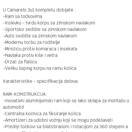
U Camarelo 3u1 kompletu dobijate :
-Ram sa točkovima
-Kolevku - tvrdu korpu sa zimskom navlakom
-Sportsko sedište sa zimskom navlakom
-Auto sedište sa zimskom navlakom
-Modernu torbu za roditelje
-Mrežicu protiv komaraca i insekata
-Navlaka protiv kiše i vetra
-Držač za flašicu
-Veliku šoping korpu na ramu kolica
Karakteristike - specifikacija delova:
RAM-KONSTRUKCIJA:
-Inovativni aluminijumski ram koji se lako sklapa za montažu u
automobil
-Centralna kočnica za fiksiranje kolica
-Amortizeri za udobni vožnju koji se mogu podešavati
-Prednji točkovi sa blatobranom i rotacijom za 360 stepeni a