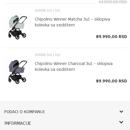
43.890,00
RSD
SISTEMI 3U1 I 2U1
Chipolino Winner Matcha 3u1 - sklopiva
kolevka sa sedištem
SD
89.990,00
RSD
SISTEMI 3U1 I 2U1
Chipolino Winner Charcoal 3u1 - sklopiva
kolevka sa sedištem
SD
89.990,00
RSD
PODACI O KOMPANIJI
Bebbco
INFORMACIJE