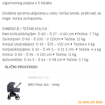
sigurnosnog pojasa u 5 tačaka
Dodatna oprema uključena u cenu: torba,tenda, prekrivač za
noge, korpa za kupovinu.
DIMENZIJE I TEŽINA KOLICA :
Ram kolica/sklopljen: D 60 – Š 27 - V 60 cm •Težina: 7.7 kg
Sa korpom: D 60 - Š 100 - V 123cm • Težina: 12 kg
Korpa/ unutrašnjost: D 33 – Š75 – V22 cm • Težina 4.4 kg
Korpa/sklopljena: D 43 – Š 49.5 – V 21.5 cm. • Težina: 4.4 kg
Kolica: D 60 - Š 94 - V 101 cm • Težina: 11 kg
Autosedište: D 44.5 - Š 64 - V 58 cm • Težina: 3.7 kg
SLIČNI PROIZVODI
SISTEMI 3U1 I 2U1
BBO Flexi 3u1 - Grey
SD
32.890,00
RSD