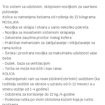
Trio sistem sa udobnom, sklopivom nosiljkom za savršeno
putovanje.
Kolica su namenjena bebama od rođenja do 22 kilograma
NOSILJKA:
- Nosiljka se sklapa i otvara u samo nekoliko pokreta
- Nosiljka sa inovativnim sistemom sklapanja
- Zatvorena zauzima prostor malog kofera
- Praktičan mehanizam za zaključavanje i otključavanje sa
rama kolica
- Široka i prostrana nosiljka za maksimalnu udobnost vaše
bebe
- Dušek, baza sa ventilacijom
- Torba se može koristiti i kao ranac
KOLICA:
- Aluminijumski ram sa reverzibilnim(obrtnim) sedištem (ka
roditelju sedište se okreće u uzrastu od 0-12 meseci a u
smeru vožnje od 1-4 godine)
- Odobrena za korišćenje do 22 kg./4 godine
- Podesiva ručka po visini obložena kožom koja je ručno
prošivena