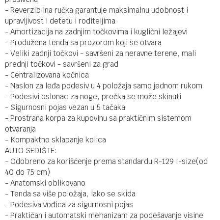
- Reverzibilna ručka garantuje maksimalnu udobnost i
upravljivost i detetu i roditeljima
- Amortizacija na zadnjim točkovima i kuglični ležajevi
- Produžena tenda sa prozorom koji se otvara
- Veliki zadnji točkovi - savršeni za neravne terene, mali
prednji točkovi - savršeni za grad
- Centralizovana kočnica
- Naslon za leđa podesiv u 4 položaja samo jednom rukom
- Podesivi oslonac za noge, prečka se može skinuti
- Sigurnosni pojas vezan u 5 tačaka
- Prostrana korpa za kupovinu sa praktičnim sistemom
otvaranja
- Kompaktno sklapanje kolica
AUTO SEDIŠTE:
- Odobreno za korišćenje prema standardu R-129 I-size(od
40 do 75 cm)
- Anatomski oblikovano
- Tenda sa više položaja, lako se skida
- Podesiva vođica za sigurnosni pojas
- Praktičan i automatski mehanizam za podešavanje visine