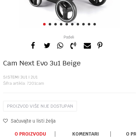
1
2
3
4
5
6
7
8
9
10
Podeli
Cam Next Evo 3u1 Beige
SISTEMI 3U1 I 2U1
Šifra artikla:
7201cam
PROIZVOD VIŠE NIJE DOSTUPAN
Sačuvajte u listi želja
O PROIZVODU
KOMENTARI
O PR