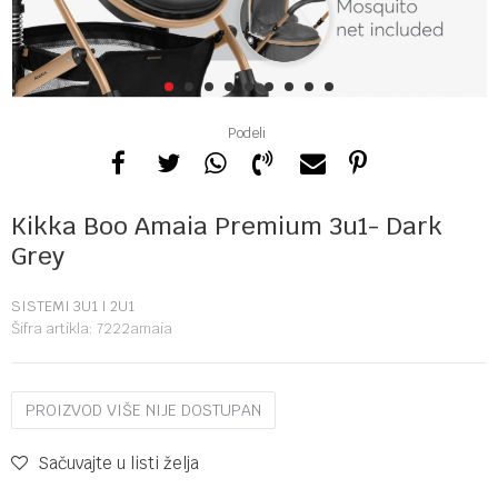
1
2
3
4
5
6
7
8
9
Podeli
Kikka Boo Amaia Premium 3u1- Dark
Grey
SISTEMI 3U1 I 2U1
Šifra artikla:
7222amaia
PROIZVOD VIŠE NIJE DOSTUPAN
Sačuvajte u listi želja