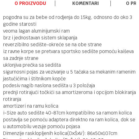
O PROIZVODU
KOMENTARI
O PR
pogodna su za bebe od rodjenja do 15kg, odnosno do oko 3
godine starosti
veoma lagan aluminijumski ram
brz i jednostavan sistem sklapanja
reverzibilno sedište-okreće se na obe strane
iz ravne korpe se pretvara sportsko sedište pomoću kaiševa
sa zadnje strane
uklonjiva prečka sa sedišta
sigurnosni pojas za vezivanje u 5 tačaka sa mekanim ramenim
jastučićima i štitnikom kopče
podesiv nagib naslona sedišta u 3 položaja
prednji rotirajući točkići sa amortizeroma i opcijom blokiranja
rotiranja
amortizeri na ramu kolica
i-Size auto sedište 40-87cm kompatibilno sa ramom kolica
postavlja se pomoću adaptera direktno na ram kolica, dok se
u automobilu vezuje pomoću pojasa
Dimenzije rasklopljenih kolica(DxŠxV): 86x50x107cm