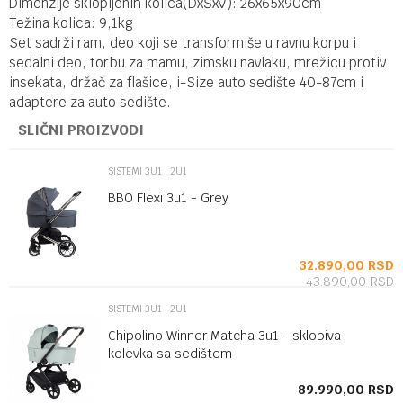
Dimenzije sklopljenih kolica(DxŠxV): 26x65x90cm
Težina kolica: 9,1kg
Set sadrži ram, deo koji se transformiše u ravnu korpu i
sedalni deo, torbu za mamu, zimsku navlaku, mrežicu protiv
insekata, držač za flašice, i-Size auto sedište 40-87cm i
adaptere za auto sedište.
SLIČNI PROIZVODI
SISTEMI 3U1 I 2U1
BBO Flexi 3u1 - Grey
SD
32.890,00
RSD
43.890,00
RSD
SISTEMI 3U1 I 2U1
Chipolino Winner Matcha 3u1 - sklopiva
kolevka sa sedištem
SD
89.990,00
RSD