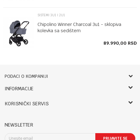
SISTEMI 3U1 I 2U1
Chipolino Winner Charcoal 3u1 - sklopiva
kolevka sa sedištem
SD
89.990,00
RSD
PODACI O KOMPANIJI
Bebbco
INFORMACIJE
O nama
RADNO VREME:
KORISNIČKI SERVIS
Zaposlenje
LETNJE:
Saradnja
Uslovi korišćenja i prodaje
Ponedeljak- petak: 09-14h, 17.30-20h
Registracija
Reklamacije i reklamacioni list
Subota: 09-13h
NEWSLETTER
Kontakt
Povraćaj sredstava
Nedelja: Neradna
Blog
Pravo na odustajanje
PRIJAVITE SE