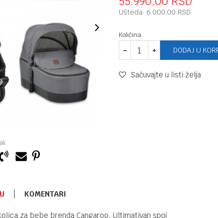
55.990,00
RSD
Ušteda:
6.000,00
RSD
Količina:
DODAJ U KOR
Sačuvajte u listi želja
li
U
KOMENTARI
SISTEMI 3U1 I 2U1
49.900,00
RSD
kolica za bebe brenda Cangaroo. Ultimativan spoj