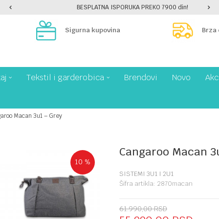
BESPLATNA ISPORUKA PREKO 7900 din!
Sigurna kupovina
Brza
aj
Tekstil i garderobica
Brendovi
Novo
Akc
aroo Macan 3u1 – Grey
Cangaroo Macan 3u
10
%
SISTEMI 3U1 I 2U1
Šifra artikla:
2870macan
61.990,00
RSD