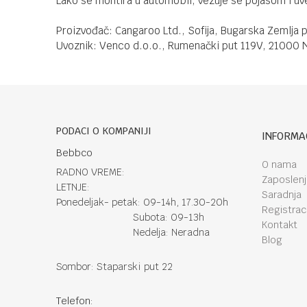
Lako se montira u automobil, vezuje se pojasom i u
Proizvođač: Cangaroo Ltd., Sofija, Bugarska Zemlja 
Uvoznik: Venco d.o.o., Rumenački put 119V, 21000 N
PODACI O KOMPANIJI
INFORMA
Bebbco
O nama
RADNO VREME:
Zaposlen
LETNJE:
Saradnja
Ponedeljak- petak: 09-14h, 17.30-20h
Registraci
Subota: 09-13h
Kontakt
Nedelja: Neradna
Blog
Sombor: Staparski put 22
Telefon: