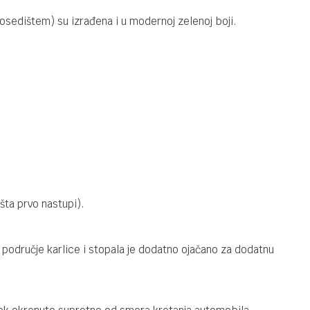
osedištem) su izrađena i u modernoj zelenoj boji.
šta prvo nastupi).
 područje karlice i stopala je dodatno ojačano za dodatnu
.