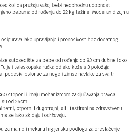
Chipolino
i ova kolica pružaju vašoj bebi neophodnu udobnost i
Euphoria
jeno bebama od rođenja do 22 kg težine. Moderan dizajn u
Platinum 3u1
SISTEMI 3U1 I 2U1
49.900,00
RSD
i osigurava lako upravljanje i prenosivost bez dodatnog
Chipolino
e.
Euphoria
Matcha 3u1
iSize autosedište za bebe od rođenja do 83 cm dužine (oko
Tu je i teleskopska ručka od eko kože s 3 položaja,
, podesivi oslonac za noge i zimse navlake za sva tri
SISTEMI 3U1 I 2U1
49.900,00
RSD
Chipolino
Euphoria
Latte 3u1
 360 stepeni i imaju mehanizmom zaključavanja pravca.
a su od 25cm.
litetni, otporni i dugotrajni, ali i testirani na zdravstvenu
ima se lako skidaju i održavaju.
orbu za mame i mekanu higijensku podlogu za preslačenje