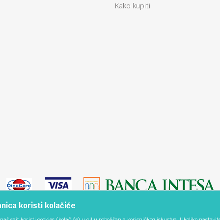
Kako kupiti
ica koristi kolačiće
naš sajt koristi cookies (kolačiće) u cilju poboljšanja korisničkog iskustva. Ukoliko nastavit