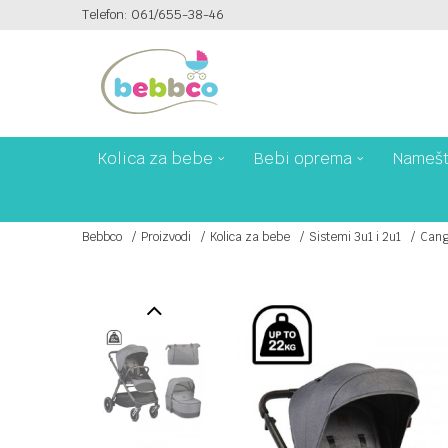
Telefon: 061/655-38-46
RATA!
SIGURNO PLAĆANJE!
Kolica za bebe
Bebi oprema
Namešt
Bebbco
Proizvodi
Kolica za bebe
Sistemi 3u1 i 2u1
Cang