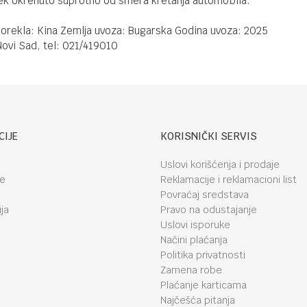
vek okrenuto suprotno od smera kretanja automobila.
porekla: Kina Zemlja uvoza: Bugarska Godina uvoza: 2025
ovi Sad, tel: 021/419010
CIJE
KORISNIČKI SERVIS
Uslovi korišćenja i prodaje
je
Reklamacije i reklamacioni list
Povraćaj sredstava
ja
Pravo na odustajanje
Uslovi isporuke
Načini plaćanja
Politika privatnosti
Zamena robe
Plaćanje karticama
Najčešća pitanja