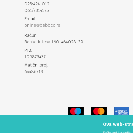
025/424-012
061/7314275
Email:
online@bebbco.rs
Račun
Banka Intesa 160-464028-39
PIB:
109873437
Matični broj:
64486713
Ova web-stran
Poštovani korisniče, 