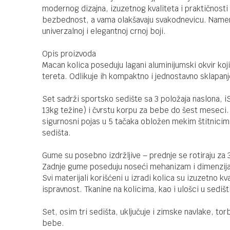
modernog dizajna, izuzetnog kvaliteta i praktičnost
bezbednost, a vama olakšavaju svakodnevicu. Namen
univerzalnoj i elegantnoj crnoj boji.
Opis proizvoda
Macan kolica poseduju lagani aluminijumski okvir koj
tereta. Odlikuje ih kompaktno i jednostavno sklapanj
Set sadrži sportsko sedište sa 3 položaja naslona, 
13kg težine) i čvrstu korpu za bebe do šest meseci. 
sigurnosni pojas u 5 tačaka obložen mekim štitnicima
sedišta.
Gume su posebno izdržljive – prednje se rotiraju za
Zadnje gume poseduju noseći mehanizam i dimenzij
Svi materijali korišćeni u izradi kolica su izuzetno kva
ispravnost. Tkanine na kolicima, kao i ulošci u sedišt
Set, osim tri sedišta, uključuje i zimske navlake, t
bebe.