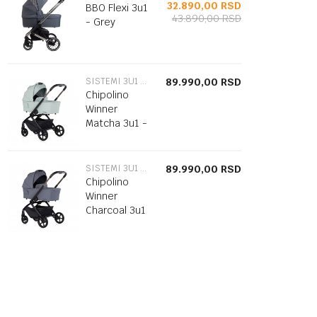
32.890,00
RSD
BBO Flexi 3u1
43.890,00
RSD
- Grey
SISTEMI 3U1 I 2U1
89.990,00
RSD
Chipolino
Winner
Matcha 3u1 -
sklopiva
kolevka sa
sedištem
SISTEMI 3U1 I 2U1
89.990,00
RSD
Chipolino
Winner
Charcoal 3u1
- sklopiva
kolevka sa
sedištem