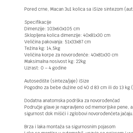
Pored crne, Macan 3u1 kolica sa iSize sintezom (aut
Specifikacije
Dimenzije: 103x60x105 cm
Sklopljena kolica dimenzije: 40x81x30 cm
Veličina pakovanja: 51x33x87 cm
Težina kg: 14,5kg
Veličina korpe za novorođenče: 40x81x30 cm
Maksimalna nosivost kg: 22kg
Uzrast: 0 – 4 godine
Autosedište (sinteza/jaje) iSize
Pogodno za bebe dužine od 40 d 83 cm ili do 13 kg (
Dodatna anatomska podrška za novorođenčad
Područje glave je napravljeno od memorijske pene, a
sigurnost dok mišići i zglobovi novorođenčeta jačaju
Brza i laka montaža sa sigurnosnim pojasom