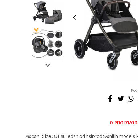
Pode
O PROIZVOD
Macan iSize 3u1 su jedan od najprodavanijih modela 