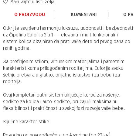
Sačuvajte u listi želja
O PROIZVODU
KOMENTARI
O PR
Otkrijte savršenu harmoniju luksuza, udobnosti i bezbednosti
uz Čipolino Euforija 3 u 1 — elegantni multifunkcionalni
sistem kolica dizajniran da prati vaše dete od prvog dana do
ranih godina.
Sa prefinjenim stilom, vrhunskim materijalima i pametnim
karakteristikama prilagođenim roditeljima, Euforija svaku
šetnju pretvara u glatko, prijatno iskustvo i za bebu i za
roditelja.
Ovaj kompletan putni sistem uključuje korpu za nošenje,
sedište za kolica i auto-sedište, pružajući maksimalnu
fleksibilnost i praktičnost u svakoj fazi razvoja vaše bebe.
Ključne karakteristike:
Pogodno od novorođenčeta do 4 godine (do 22 kg)