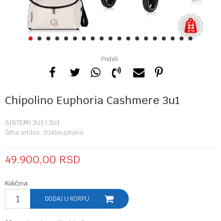
1
2
3
4
5
6
7
8
9
10
11
12
13
14
15
16
17
18
19
Podeli
Chipolino Euphoria Cashmere 3u1
SISTEMI 3U1 I 2U1
Šifra artikla:
3045euphoria
49.900,00
RSD
Količina:
DODAJ U KORPU