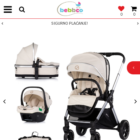
0
0
SIGURNO PLAĆANJE!