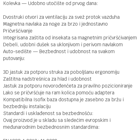
Kolevka — Udobno utočište od prvog dana:
Dvostruki otvori za ventilaciju za svež protok vazduha
Magnetna navlaka za noge za brzo i jednostavno
Pričvršćivanje
Integrisana zaštita od insekata sa magnetnim pričvršćivanjem
Debeli, udobni dušek sa uklonjivom i perivom navlakom
Auto-sedište — Bezbednost i udobnost na svakom
putovanju:
3D jastuk za potporu struka za poboljšanu ergonomiju
Zaštitna nadstrešnica za hlad i udobnost
Jastuk za potporu novorođenčeta za pravilno pozicioniranje
Lako se pričvršćuje na ram kolica pomoću adaptera
Kompatibilna Isofix baza dostupna je zasebno za bržu i
bezbedniju instalaciju
Standardi i usklađenost sa bezbednošću:
Ovaj proizvod je u skladu sa sledećim evropskim i
međunarodnim bezbednosnim standardima: