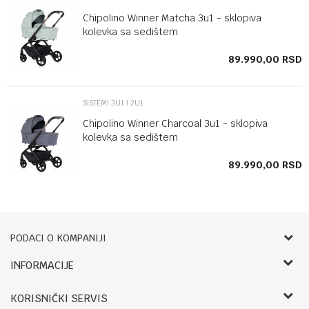
Chipolino Winner Matcha 3u1 - sklopiva
kolevka sa sedištem
SD
89.990,00
RSD
SISTEMI 3U1 I 2U1
Chipolino Winner Charcoal 3u1 - sklopiva
kolevka sa sedištem
SD
89.990,00
RSD
PODACI O KOMPANIJI
Bebbco
INFORMACIJE
O nama
RADNO VREME:
KORISNIČKI SERVIS
Zaposlenje