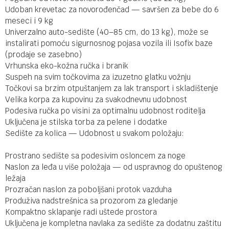
Udoban krevetac za novorođenčad — savršen za bebe do 6
meseci i 9 kg
Univerzalno auto-sedište (40–85 cm, do 13 kg), može se
instalirati pomoću sigurnosnog pojasa vozila ili Isofix baze
(prodaje se zasebno)
Vrhunska eko-kožna ručka i branik
Suspeh na svim točkovima za izuzetno glatku vožnju
Točkovi sa brzim otpuštanjem za lak transport i skladištenje
Velika korpa za kupovinu za svakodnevnu udobnost
Podesiva ručka po visini za optimalnu udobnost roditelja
Uključena je stilska torba za pelene i dodatke
Sedište za kolica — Udobnost u svakom položaju:
Prostrano sedište sa podesivim osloncem za noge
Naslon za leđa u više položaja — od uspravnog do opuštenog
ležaja
Prozračan naslon za poboljšani protok vazduha
Produživa nadstrešnica sa prozorom za gledanje
Kompaktno sklapanje radi uštede prostora
Uključena je kompletna navlaka za sedište za dodatnu zaštitu