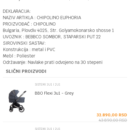
DEKLARACIJA:
NAZIV ARTIKLA : CHIPOLINO EUPHORIA
PROIZVOĐAČ : CHIPOLINO
Bulgaria, Plovdiv 4025, Str. Golyamokonarsko shosse 1
UVOZNIK : BEBBCO SOMBOR, STAPARSKI PUT 22
SIROVINSKI SASTAV:
Konstrukcija : metal i PVC
Mebl : Poliester
Održavanje: Navlake prati odvojeno na 30 stepeni
SLIČNI PROIZVODI
SISTEMI 3U1 I 2U1
BBO Flexi 3u1 - Grey
SD
32.890,00
RSD
43.890,00
RSD
SISTEMI 3U1 I 2U1