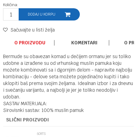
Količina:
DODAJ U KORPU
Sačuvajte u listi želja
O PROIZVODU
KOMENTARI
O PR
Bermude su obavezan komad u dečijem ormanu jer su toliko
udobne a izrađene su od vrhunskog muslin pamuka koju
možete kombinovati sa i dgornjim delom - napravite najbolju
kombinaciju - delove seta možete pojedinačno kupiti i tako
uklopiti baš prema svojim željama. Idealnan izbor i za dnevnu
i svečaniju varijantu, a najbolji je jer je toliko neodoljiv i
udoban.
SASTAV MATERIJALA:
Sirovisnki sastav: 100% muslin pamuk
SLIČNI PROIZVODI
ŠORTS