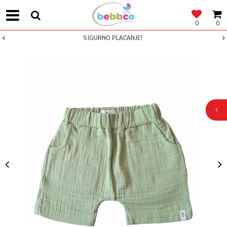
0
0
SIGURNO PLAĆANJE!