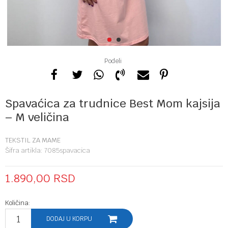
1
2
Podeli
Spavaćica za trudnice Best Mom kajsija
– M veličina
TEKSTIL ZA MAME
Šifra artikla:
7085spavacica
1.890,00
RSD
Količina:
DODAJ U KORPU