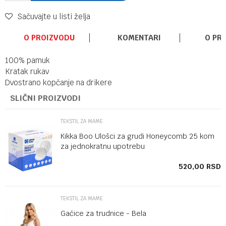
Sačuvajte u listi želja
O PROIZVODU
KOMENTARI
O PR
100% pamuk
Kratak rukav
Dvostrano kopčanje na drikere
SLIČNI PROIZVODI
TEKSTIL ZA MAME
Kikka Boo Ulošci za grudi Honeycomb 25 kom
za jednokratnu upotrebu
SD
520,00
RSD
TEKSTIL ZA MAME
Gaćice za trudnice - Bela