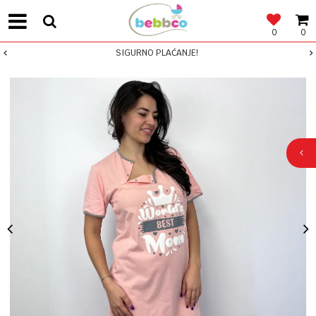
0
0
SIGURNO PLAĆANJE!