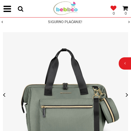
0
0
SIGURNO PLAĆANJE!