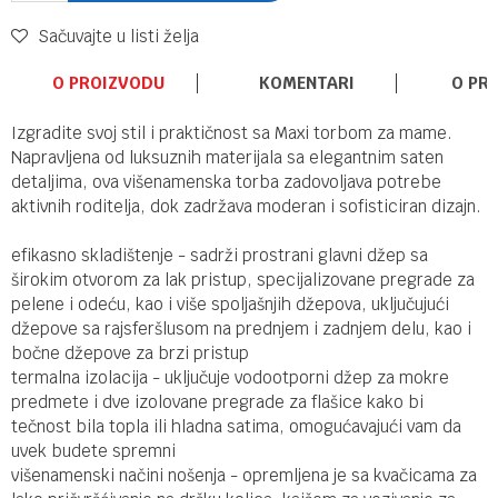
Sačuvajte u listi želja
O PROIZVODU
KOMENTARI
O PR
Izgradite svoj stil i praktičnost sa Maxi torbom za mame.
Napravljena od luksuznih materijala sa elegantnim saten
detaljima, ova višenamenska torba zadovoljava potrebe
aktivnih roditelja, dok zadržava moderan i sofisticiran dizajn.
efikasno skladištenje - sadrži prostrani glavni džep sa
širokim otvorom za lak pristup, specijalizovane pregrade za
pelene i odeću, kao i više spoljašnjih džepova, uključujući
džepove sa rajsferšlusom na prednjem i zadnjem delu, kao i
bočne džepove za brzi pristup
termalna izolacija - uključuje vodootporni džep za mokre
predmete i dve izolovane pregrade za flašice kako bi
tečnost bila topla ili hladna satima, omogućavajući vam da
uvek budete spremni
višenamenski načini nošenja - opremljena je sa kvačicama za