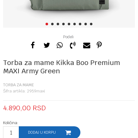
1
2
3
4
5
6
7
8
9
Podeli
Torba za mame Kikka Boo Premium
MAXI Army Green
TORBA ZA MAME
Šifra artikla:
2959maxi
4.890,00
RSD
Količina:
DODAJ U KORPU