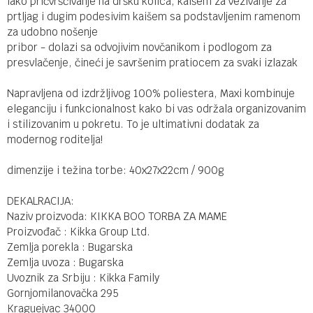
lako pričvršćivanje na dršku kolica, kaišem za vezivanje za
prtljag i dugim podesivim kaišem sa podstavljenim ramenom
za udobno nošenje
pribor - dolazi sa odvojivim novčanikom i podlogom za
presvlačenje, čineći je savršenim pratiocem za svaki izlazak
Napravljena od izdržljivog 100% poliestera, Maxi kombinuje
eleganciju i funkcionalnost kako bi vas održala organizovanim
i stilizovanim u pokretu. To je ultimativni dodatak za
modernog roditelja!
dimenzije i težina torbe: 40x27x22cm / 900g
DEKALRACIJA:
Naziv proizvoda: KIKKA BOO TORBA ZA MAME
Proizvođač : Kikka Group Ltd.
Zemlja porekla : Bugarska
Zemlja uvoza : Bugarska
Uvoznik za Srbiju : Kikka Family
Gornjomilanovačka 295
Kraguejvac 34000