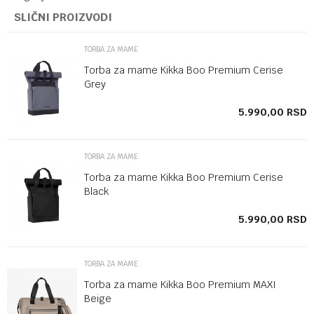
SLIČNI PROIZVODI
TORBA ZA MAME
Torba za mame Kikka Boo Premium Cerise
Grey
SD
5.990,00
RSD
TORBA ZA MAME
Torba za mame Kikka Boo Premium Cerise
Black
SD
5.990,00
RSD
TORBA ZA MAME
Torba za mame Kikka Boo Premium MAXI
Beige