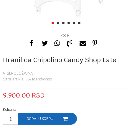
1
2
3
4
5
6
Podeli
Hranilica Chipolino Candy Shop Late
VIŠEPOLOŽAJNA
Šifra artikla:
3571candyshop
9.900,00
RSD
Količina:
DODAJ U KORPU