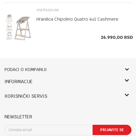
VIŠEPOLOŽAJNA
Hranilica Chipolino Quatro 4u1 Cashmere
SD
26.990,00
RSD
PODACI O KOMPANIJI
Bebbco
INFORMACIJE
O nama
RADNO VREME:
KORISNIČKI SERVIS
Zaposlenje
LETNJE:
Saradnja
Uslovi korišćenja i prodaje
Ponedeljak- petak: 09-14h, 17.30-20h
Registracija
Reklamacije i reklamacioni list
Subota: 09-13h
NEWSLETTER
Kontakt
Povraćaj sredstava
Nedelja: Neradna
Blog
Pravo na odustajanje
PRIJAVITE SE
Uslovi isporuke