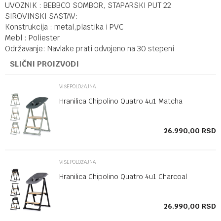
UVOZNIK : BEBBCO SOMBOR, STAPARSKI PUT 22
SIROVINSKI SASTAV:
Konstrukcija : metal,plastika i PVC
Mebl : Poliester
Održavanje: Navlake prati odvojeno na 30 stepeni
SLIČNI PROIZVODI
VIŠEPOLOŽAJNA
Hranilica Chipolino Quatro 4u1 Matcha
SD
26.990,00
RSD
VIŠEPOLOŽAJNA
Hranilica Chipolino Quatro 4u1 Charcoal
SD
26.990,00
RSD