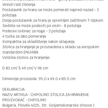
skinuti radi čišćenja
Poslužavnik za hranu se može pomerati napred-nazad - 3
položaja
Donja poslužavnik za hranu je opremljen zaštitnom T-šipkom
Sedište se može podesiti po visini - 8 položaja
Podesivi oslonac za noge - 3 položaja
4 točka za lako pomeranje
Kompaktna za skladištenje nakon sklapanja
Stolica za hranjenje je proizvedena u skladu sa evropskim
standardom EN14988.
Veličina stolice za hranjenje:
D 83 cm/ Š 49 cm/ V 96 cm
Dimenzije proizvoda: 95,0 x 49,0 x 83,0 cm
DEKLARACIJA:
NAZIV ARTIKLA : CHIPOLINO STOLICA ZA HRANJENJE
PROIZVOĐAČ : CHIPOLINO
Bulgaria, Plovdiv 4025, Str. Golyamokonarsko shosse 1