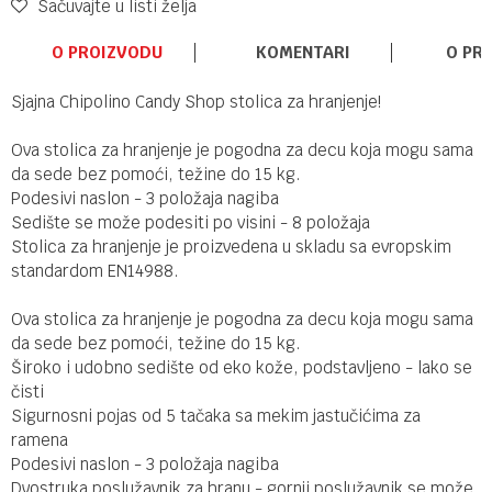
Sačuvajte u listi želja
O PROIZVODU
KOMENTARI
O PR
Sjajna Chipolino Candy Shop stolica za hranjenje!
Ova stolica za hranjenje je pogodna za decu koja mogu sama
da sede bez pomoći, težine do 15 kg.
Podesivi naslon - 3 položaja nagiba
Sedište se može podesiti po visini - 8 položaja
Stolica za hranjenje je proizvedena u skladu sa evropskim
standardom EN14988.
Ova stolica za hranjenje je pogodna za decu koja mogu sama
da sede bez pomoći, težine do 15 kg.
Široko i udobno sedište od eko kože, podstavljeno - lako se
čisti
Sigurnosni pojas od 5 tačaka sa mekim jastučićima za
ramena
Podesivi naslon - 3 položaja nagiba
Dvostruka poslužavnik za hranu - gornji poslužavnik se može