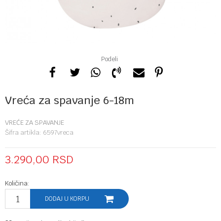
Podeli
Vreća za spavanje 6-18m
VREĆE ZA SPAVANJE
Šifra artikla:
6597vreca
3.290,00
RSD
Količina:
DODAJ U KORPU