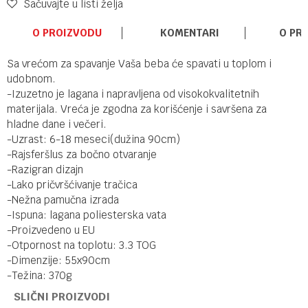
Sačuvajte u listi želja
O PROIZVODU
KOMENTARI
O PR
Sa vrećom za spavanje Vaša beba će spavati u toplom i
udobnom.
-Izuzetno je lagana i napravljena od visokokvalitetnih
materijala. Vreća je zgodna za korišćenje i savršena za
hladne dane i večeri.
-Uzrast: 6-18 meseci(dužina 90cm)
-Rajsferšlus za bočno otvaranje
-Razigran dizajn
-Lako pričvršćivanje tračica
-Nežna pamučna izrada
-Ispuna: lagana poliesterska vata
-Proizvedeno u EU
-Otpornost na toplotu: 3.3 TOG
-Dimenzije: 55x90cm
-Težina: 370g
SLIČNI PROIZVODI