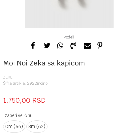
Podeli
Moi Noi Zeka sa kapicom
ZEKE
Šifra artikla:
2922moinoi
1.750,00
RSD
Izaberi veličinu:
0m (56)
3m (62)