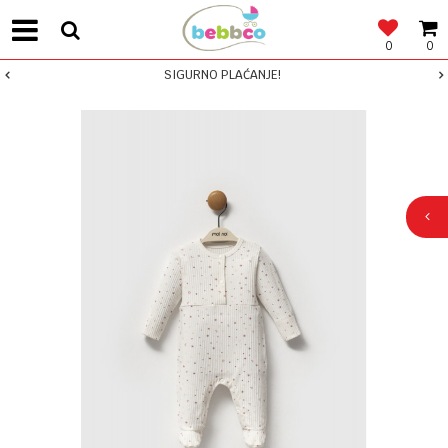
0
0
SIGURNO PLAĆANJE!