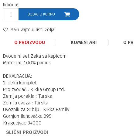
Količina:
DODAJ U KORPU
Sačuvajte u listi želja
O PROIZVODU
KOMENTARI
O PR
Dvodelni set Zeka sa kapicom
Materijal: 100% pamuk
DEKALRACIJA:
2-delni komplet
Proizvođač : Kikka Group Ltd.
Zemlja porekla : Turska
Zemlja uvoza : Turska
Uvoznik za Srbiju : Kikka Family
Gornjomilanovačka 295
Kraguejvac 34000
SLIČNI PROIZVODI