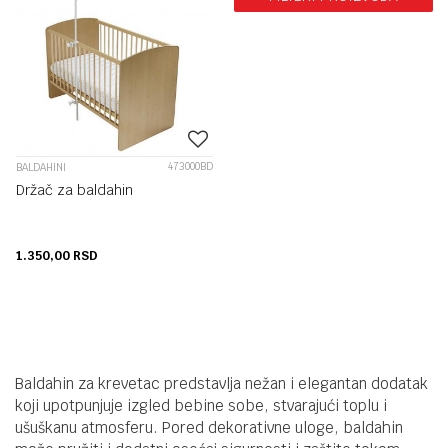
473000BD
BALDAHINI
Držač za baldahin
1.350,00
RSD
Baldahin za krevetac predstavlja nežan i elegantan dodatak
koji upotpunjuje izgled bebine sobe, stvarajući toplu i
ušuškanu atmosferu. Pored dekorativne uloge, baldahin