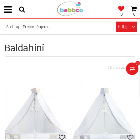
0
0
SIGURNO PLAĆANJE!
Filteri
Sortiraj
Baldahini
(
0
)
15 proizvoda