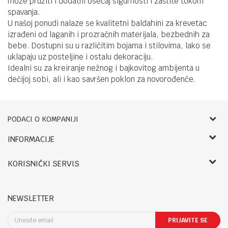
može pružiti i dodatni osećaj sigurnosti i zaštite tokom
spavanja.
U našoj ponudi nalaze se kvalitetni baldahini za krevetac
izrađeni od laganih i prozračnih materijala, bezbednih za
bebe. Dostupni su u različitim bojama i stilovima, lako se
uklapaju uz posteljine i ostalu dekoraciju.
Idealni su za kreiranje nežnog i bajkovitog ambijenta u
dečijoj sobi, ali i kao savršen poklon za novorođenče.
PODACI O KOMPANIJI
Bebbco
INFORMACIJE
O nama
RADNO VREME:
KORISNIČKI SERVIS
Zaposlenje
LETNJE:
Saradnja
Uslovi korišćenja i prodaje
Ponedeljak- petak: 09-14h, 17.30-20h
Registracija
Reklamacije i reklamacioni list
Subota: 09-13h
NEWSLETTER
Kontakt
Povraćaj sredstava
Nedelja: Neradna
Blog
Pravo na odustajanje
PRIJAVITE SE
Uslovi isporuke