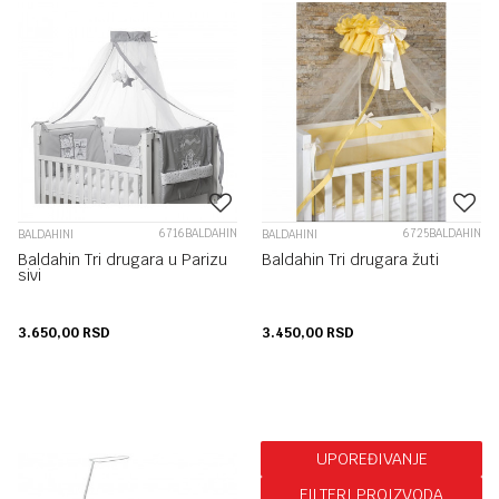
6716BALDAHIN
6725BALDAHIN
BALDAHINI
BALDAHINI
Baldahin Tri drugara u Parizu
Baldahin Tri drugara žuti
sivi
3.650,00
RSD
3.450,00
RSD
UPOREĐIVANJE
FILTERI PROIZVODA