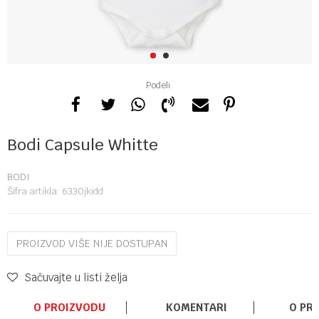
1
2
Podeli
Bodi Capsule Whitte
BODI
Šifra artikla:
6330jkidd
PROIZVOD VIŠE NIJE DOSTUPAN
Sačuvajte u listi želja
O PROIZVODU
KOMENTARI
O PR