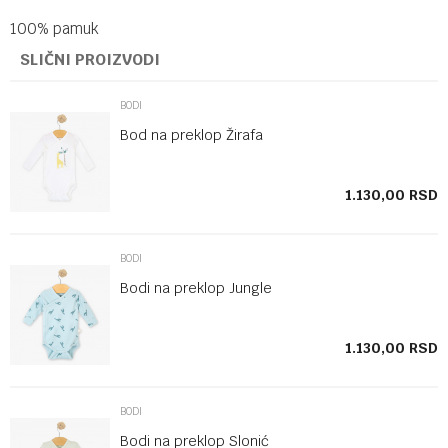
100% pamuk
SLIČNI PROIZVODI
BODI
Bod na preklop Žirafa
SD
1.130,00
RSD
BODI
Bodi na preklop Jungle
SD
1.130,00
RSD
BODI
Bodi na preklop Slonić