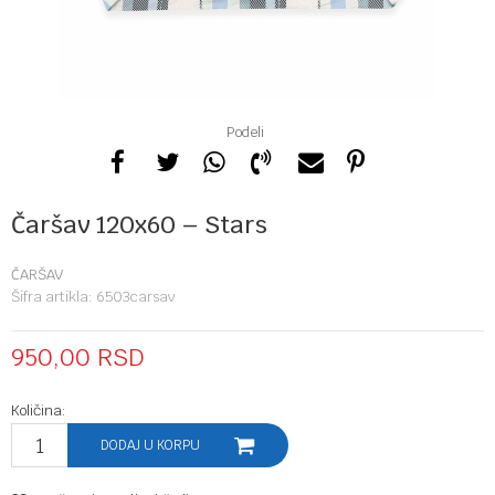
Podeli
Čaršav 120x60 – Stars
ČARŠAV
Šifra artikla:
6503carsav
950,00
RSD
Količina:
DODAJ U KORPU