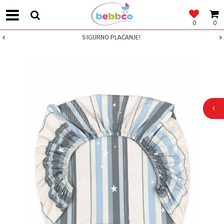
0
0
SIGURNO PLAĆANJE!