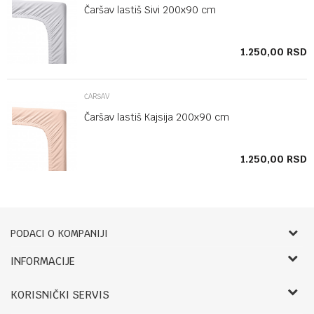
Čaršav lastiš Sivi 200x90 cm
SD
1.250,00
RSD
ČARŠAV
Čaršav lastiš Kajsija 200x90 cm
SD
1.250,00
RSD
PODACI O KOMPANIJI
Bebbco
INFORMACIJE
O nama
RADNO VREME:
KORISNIČKI SERVIS
Zaposlenje
LETNJE: