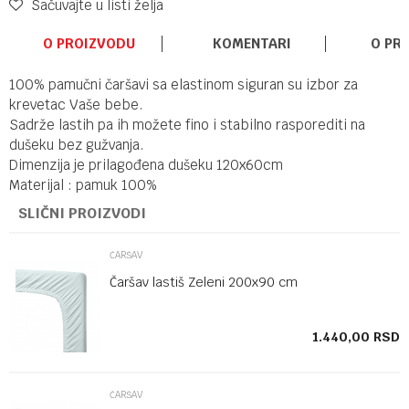
Sačuvajte u listi želja
O PROIZVODU
KOMENTARI
O PR
100% pamučni čaršavi sa elastinom siguran su izbor za
krevetac Vaše bebe.
Sadrže lastih pa ih možete fino i stabilno rasporediti na
dušeku bez gužvanja.
Dimenzija je prilagođena dušeku 120x60cm
Materijal : pamuk 100%
SLIČNI PROIZVODI
ČARŠAV
Čaršav lastiš Zeleni 200x90 cm
SD
1.440,00
RSD
ČARŠAV