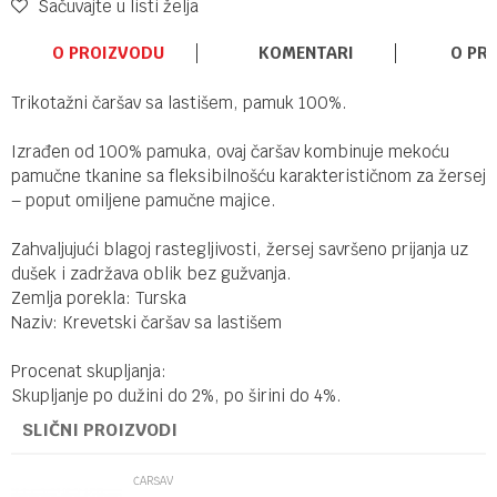
Sačuvajte u listi želja
O PROIZVODU
KOMENTARI
O PR
Trikotažni čaršav sa lastišem, pamuk 100%.
Izrađen od 100% pamuka, ovaj čaršav kombinuje mekoću
pamučne tkanine sa fleksibilnošću karakterističnom za žersej
– poput omiljene pamučne majice.
Zahvaljujući blagoj rastegljivosti, žersej savršeno prijanja uz
dušek i zadržava oblik bez gužvanja.
Zemlja porekla: Turska
Naziv: Krevetski čaršav sa lastišem
Procenat skupljanja:
Skupljanje po dužini do 2%, po širini do 4%.
SLIČNI PROIZVODI
ČARŠAV