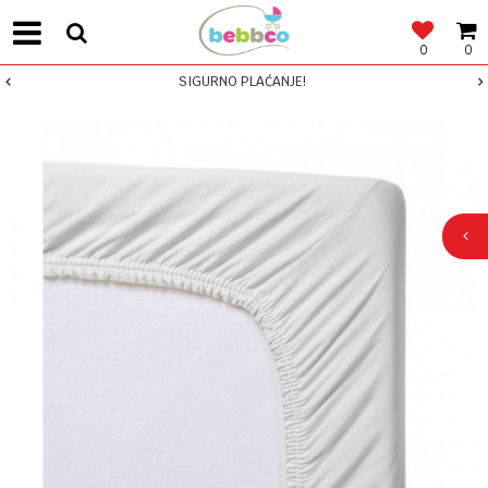
0
0
SIGURNO PLAĆANJE!