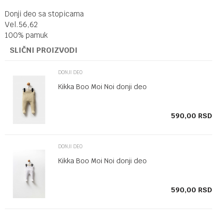
Donji deo sa stopicama
Vel.56,62
100% pamuk
SLIČNI PROIZVODI
DONJI DEO
Kikka Boo Moi Noi donji deo
SD
590,00
RSD
DONJI DEO
Kikka Boo Moi Noi donji deo
SD
590,00
RSD