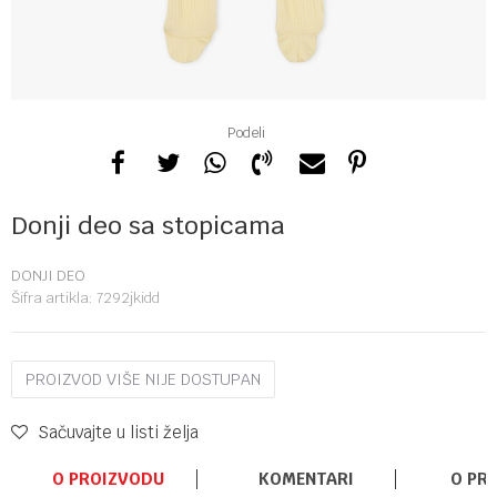
Podeli
Donji deo sa stopicama
DONJI DEO
Šifra artikla:
7292jkidd
PROIZVOD VIŠE NIJE DOSTUPAN
Sačuvajte u listi želja
O PROIZVODU
KOMENTARI
O PR