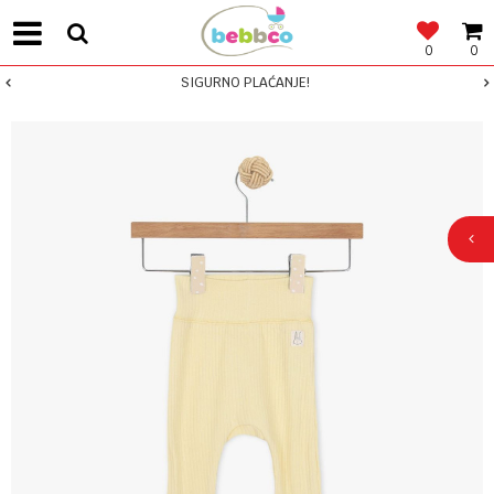
0
0
SIGURNO PLAĆANJE!