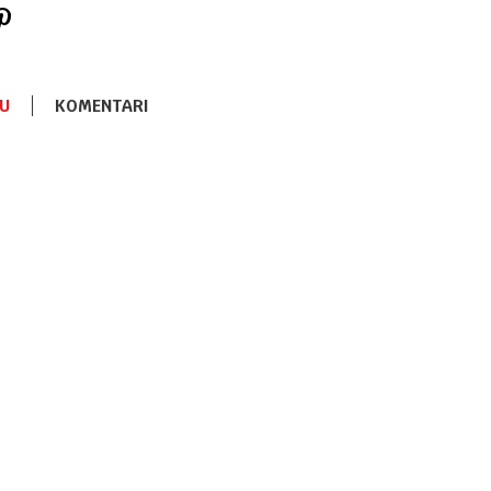
U
KOMENTARI
DONJI DEO
1.600,00
RSD
Set
pantalonica
za bebu 3/1
DONJI DEO
1.320,00
RSD
Set donjih
delova za
devojčicu 3/1
DONJI DEO
520,00
RSD
Minoti
helanke za
devojčicu