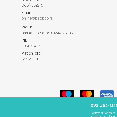
061/7314275
Email:
online@bebbco.rs
Račun
Banka Intesa 160-464028-39
PIB:
109873437
Matični broj:
64486713
Ova web-stran
Poštovani korisniče, 
koristite našu Inter