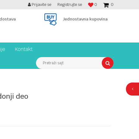
Prijavite se
Registrujte se
0
0
BESPLATNA ISPORUKA PREKO 7900 din!
 dostava
Jednostavna kupovina
ije
Kontakt
Pretraži sajt
donji deo