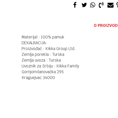
O PROIZVOD
Materijal : 100% pamuk
DEKALRACIJA:
Proizvođač : Kikka Group Ltd.
Zemlja porekla : Turska
Zemlja uvoza : Turska
Uvoznik za Srbiju : Kikka Family
Gornjomilanovačka 295
Kraguejvac 34000