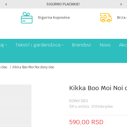
SIGURNO PLAĆANJE!
Sigurna kupovina
Brza
aj
Tekstil i garderobica
Brendovi
Novo
Akc
i deo
Kikka Boo Moi Noi donji deo
Kikka Boo Moi Noi 
DONJI DEO
Šifra artikla:
2593donjideo
590,00
RSD