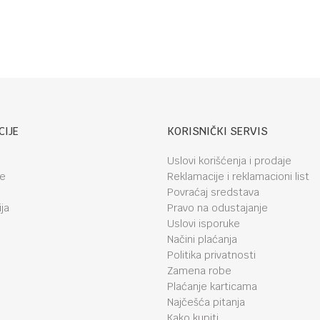
CIJE
KORISNIČKI SERVIS
Uslovi korišćenja i prodaje
je
Reklamacije i reklamacioni list
Povraćaj sredstava
ja
Pravo na odustajanje
Uslovi isporuke
Načini plaćanja
Politika privatnosti
Zamena robe
Plaćanje karticama
Najčešća pitanja
Kako kupiti