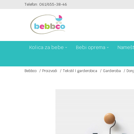
Telefon: 061/655-38-46
PLAĆANJE PLATNIM KARTICAMA NA 6 RATA!
Kolica za bebe
Bebi oprema
Namešt
Bebbco
Proizvodi
Tekstil I garderobica
Garderoba
Donj