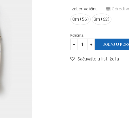
Izaberi veličinu:
Odredi ve
0m (56)
3m (62)
Količina:
DODAJ U KOR
Sačuvajte u listi želja