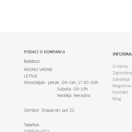
PODACI O KOMPANIJI
INFORMA
Bebbco
O nama
RADNO VREME:
Zaposlen
LETNJE:
Saradnja
Ponedeljak- petak: 09-14h, 17.30-20h
Registraci
Subota: 09-13h
Kontakt
Nedelja: Neradna
Blog
Sombor: Staparski put 22
Telefon:
025/424-012