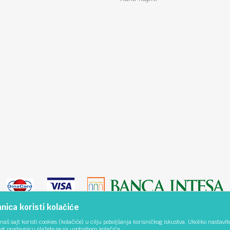
ica koristi kolačiće
naš sajt koristi cookies (kolačiće) u cilju poboljšanja korisničkog iskustva. Ukoliko nastavit
net prodavnicu slažete se sa upotrebom kolačića.