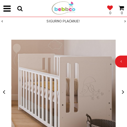
0
0
SIGURNO PLAĆANJE!