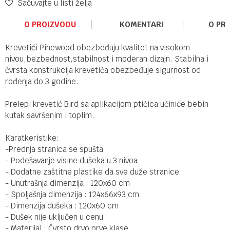
Sačuvajte u listi želja
O PROIZVODU
KOMENTARI
O PR
Krevetići Pinewood obezbeđuju kvalitet na visokom
nivou,bezbednost,stabilnost i moderan dizajn. Stabilna i
čvrsta konstrukcija krevetića obezbeđuje sigurnost od
rođenja do 3 godine.
Prelepi krevetić Bird sa aplikacijom ptićica učiniće bebin
kutak savršenim i toplim.
Karatkeristike:
-Prednja stranica se spušta
- Podešavanje visine dušeka u 3 nivoa
- Dodatne zaštitne plastike da sve duže stranice
- Unutrašnja dimenzija : 120x60 cm
- Spoljašnja dimenzija : 124x66x93 cm
- Dimenzija dušeka : 120x60 cm
- Dušek nije uključen u cenu
- Materijal : Čvrsto drvo prve klase