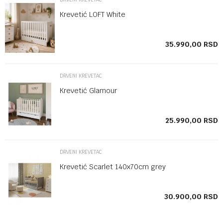
Krevetić LOFT White
SD
35.990,00
RSD
DRVENI KREVETAC
Krevetić Glamour
SD
25.990,00
RSD
DRVENI KREVETAC
Krevetić Scarlet 140x70cm grey
SD
30.900,00
RSD