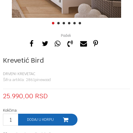
1
2
3
4
5
6
Podeli
Krevetić Bird
DRVENI KREVETAC
Šifra artikla:
2861pinewood
25.990,00
RSD
Količina:
DODAJ U KORPU