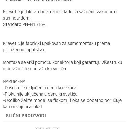
Krevetić je lakiran bojama u skladu sa važećim zakonom i
stanndardom:
Standard PN-EN 716-1
Krevetić je fabrički upakovan za samomontažu prema
priloženom uputstvu.
Montaža se vrši pomoću konektora koji garantuju višestruku
montažu i demontažu krevetića.
NAPOMENA:
-Dušek nije uključen u cenu krevetića
-Fioka nije uključena u cenu krevetića
-Ukoliko želite model sa fiokom, fioka se dodatno poručuje
kao odvojeni artikal
SLIČNI PROIZVODI
DRVENI KREVETAC