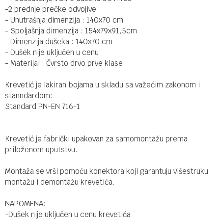
-2 prednje prečke odvojive
- Unutrašnja dimenzija : 140x70 cm
- Spoljašnja dimenzija : 154x79x91,5cm
- Dimenzija dušeka : 140x70 cm
- Dušek nije uključen u cenu
- Materijal : Čvrsto drvo prve klase
Krevetić je lakiran bojama u skladu sa važećim zakonom i
stanndardom:
Standard PN-EN 716-1
Krevetić je fabrički upakovan za samomontažu prema
priloženom uputstvu.
Montaža se vrši pomoću konektora koji garantuju višestruku
montažu i demontažu krevetića.
NAPOMENA:
-Dušek nije uključen u cenu krevetića