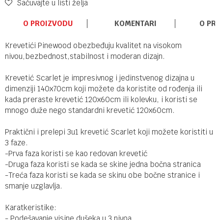
Sačuvajte u listi želja
O PROIZVODU
KOMENTARI
O PR
Krevetići Pinewood obezbeđuju kvalitet na visokom
nivou,bezbednost,stabilnost i moderan dizajn.
Krevetić Scarlet je impresivnog i jedinstvenog dizajna u
dimenziji 140x70cm koji možete da koristite od rođenja ili
kada preraste krevetić 120x60cm ili kolevku, i koristi se
mnogo duže nego standardni krevetić 120x60cm.
Praktični i prelepi 3u1 krevetić Scarlet koji možete koristiti u
3 faze.
-Prva faza koristi se kao redovan krevetić
-Druga faza koristi se kada se skine jedna bočna stranica
-Treća faza koristi se kada se skinu obe bočne stranice i
smanje uzglavlja.
Karatkeristike:
- Podešavanje visine dušeka u 3 nivoa