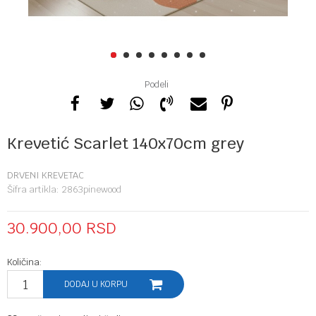
1
2
3
4
5
6
7
8
Podeli
Krevetić Scarlet 140x70cm grey
DRVENI KREVETAC
Šifra artikla:
2863pinewood
30.900,00
RSD
Količina:
DODAJ U KORPU