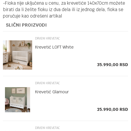
-Fioka nije uključena u cenu, za krevetiće 140x70cm možete
birati da li želite fioku iz dva dela ili iz jednog dela, fioka se
poručuje kao odrešeni artikal
SLIČNI PROIZVODI
DRVENI KREVETAC
Krevetić LOFT White
SD
35.990,00
RSD
DRVENI KREVETAC
Krevetić Glamour
SD
25.990,00
RSD
DRVENI KREVETAC