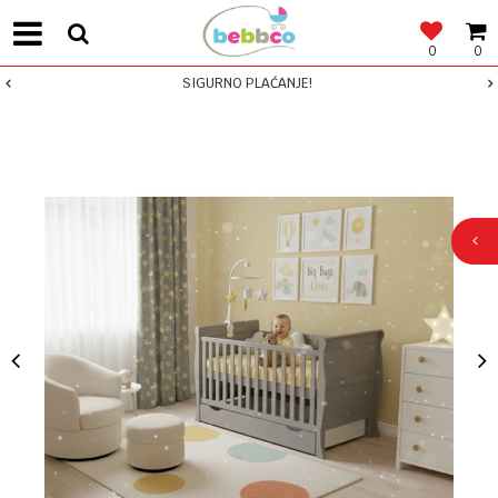
0
0
SIGURNO PLAĆANJE!