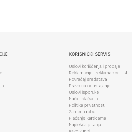
za hranu
Platinum
Blush
CIJE
KORISNIČKI SERVIS
Uslovi korišćenja i prodaje
je
Reklamacije i reklamacioni list
Povraćaj sredstava
ja
Pravo na odustajanje
Uslovi isporuke
Načini plaćanja
Politika privatnosti
Zamena robe
Plaćanje karticama
Najčešća pitanja
Kako kupiti