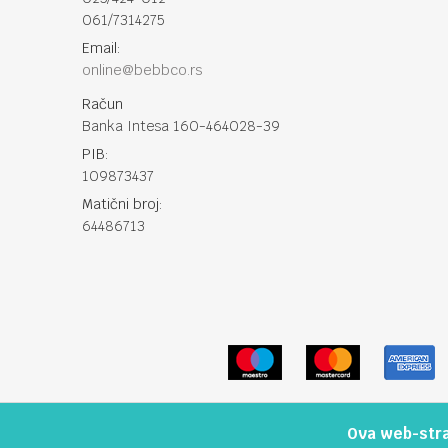
061/7314275
Email:
online@bebbco.rs
Račun
Banka Intesa 160-464028-39
PIB:
109873437
Matični broj:
64486713
Ova web-stran