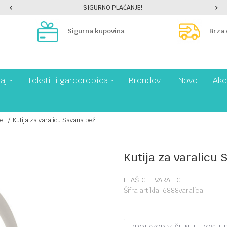
SIGURNO PLAĆANJE!
Sigurna kupovina
Brza
aj
Tekstil i garderobica
Brendovi
Novo
Akc
ce
Kutija za varalicu Savana bež
Kutija za varalicu
FLAŠICE I VARALICE
Šifra artikla:
6888varalica