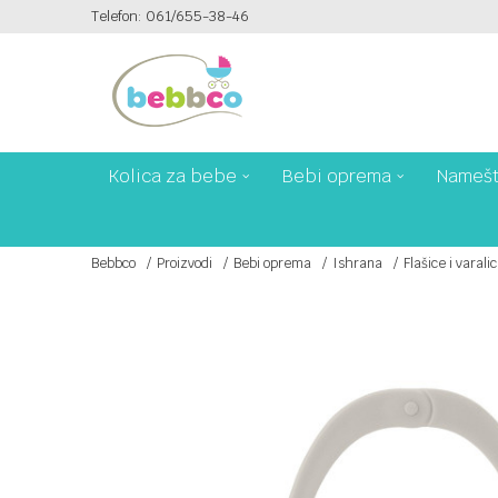
Telefon: 061/655-38-46
PLAĆANJE PLATNIM KARTICAMA NA 6 RATA!
Kolica za bebe
Bebi oprema
Namešt
Bebbco
Proizvodi
Bebi oprema
Ishrana
Flašice i varali