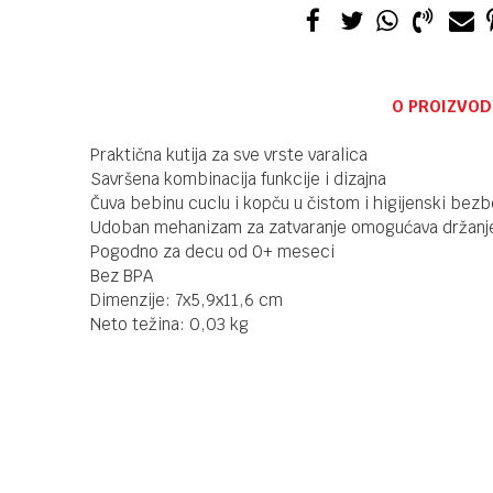
O PROIZVOD
Praktična kutija za sve vrste varalica
Savršena kombinacija funkcije i dizajna
Čuva bebinu cuclu i kopču u čistom i higijenski be
Udoban mehanizam za zatvaranje omogućava držanj
Pogodno za decu od 0+ meseci
Bez BPA
Dimenzije: 7x5,9x11,6 cm
Neto težina: 0,03 kg