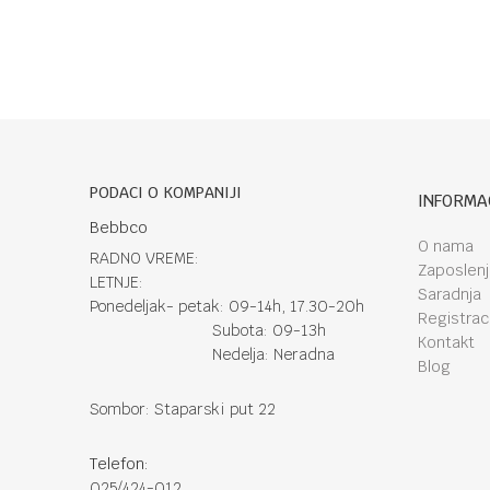
PODACI O KOMPANIJI
INFORMA
Bebbco
O nama
RADNO VREME:
Zaposlen
LETNJE:
Saradnja
Ponedeljak- petak: 09-14h, 17.30-20h
Registraci
Subota: 09-13h
Kontakt
Nedelja: Neradna
Blog
Sombor: Staparski put 22
Telefon:
025/424-012