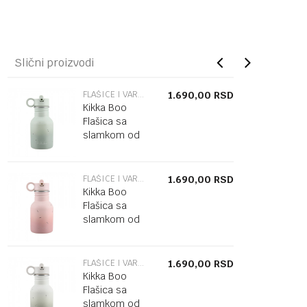
Slični proizvodi
FLAŠICE I VARALICE
1.690,00
RSD
Kikka Boo
Flašica sa
slamkom od
nerđajučeg
čelika 350 ml
Flora Sage
FLAŠICE I VARALICE
1.690,00
RSD
Kikka Boo
Flašica sa
slamkom od
nerđajučeg
čelika 350 ml
Flora Blush
FLAŠICE I VARALICE
1.690,00
RSD
Kikka Boo
Flašica sa
slamkom od