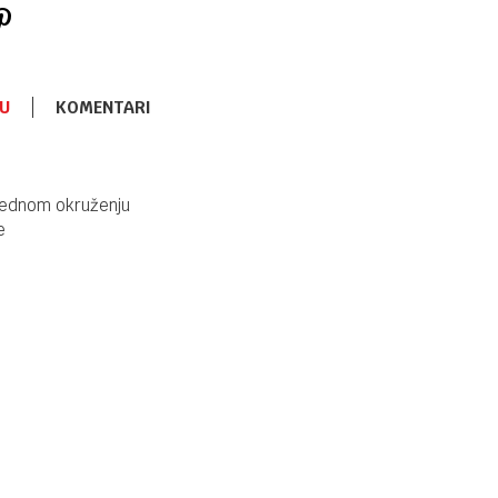
U
KOMENTARI
FLAŠICE I VARALICE
860,00
RSD
Kikka Boo
Šolja sa
zbednom okruženju
slamkom
e
Moony Me
220ml Mint
FLAŠICE I VARALICE
860,00
RSD
Kikka Boo
Šolja sa
slamkom
Moony Me
220ml Pink
FLAŠICE I VARALICE
930,00
RSD
Kikka Boo
Silikonska
mljackalica