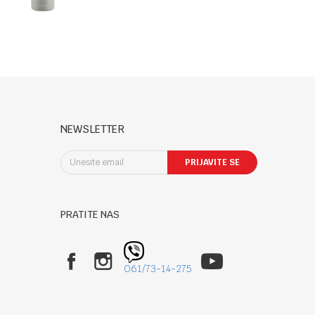
nerđajučeg
čelika 350 ml
Flora Sand
NEWSLETTER
PRIJAVITE SE
PRATITE NAS
061/73-14-275