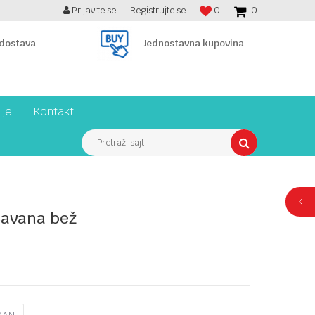
Prijavite se
Registrujte se
0
0
BESPLATNA ISPORUKA PREKO 7900 din!
 dostava
Jednostavna kupovina
ije
Kontakt
Pretraži sajt
 Savana bež