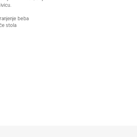
Kikka Boo
ivicu.
Šolja sa
slamkom
hranjenje beba
Moony Me
če stola
220ml Mint
FLAŠICE I VARALICE
860,00
RSD
Kikka Boo
Šolja sa
slamkom
Moony Me
220ml Pink
FLAŠICE I VARALICE
930,00
RSD
Kikka Boo
Silikonska
mljackalica
za hranu
Platinum
Blush