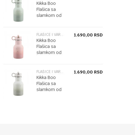
Kikka Boo
Flašica sa
slamkom od
nerđajučeg
čelika 350 ml
Flora Sage
FLAŠICE I VARALICE
1.690,00
RSD
Kikka Boo
Flašica sa
slamkom od
nerđajučeg
čelika 350 ml
Flora Blush
FLAŠICE I VARALICE
1.690,00
RSD
Kikka Boo
Flašica sa
slamkom od
nerđajučeg
čelika 350 ml
Flora Sand