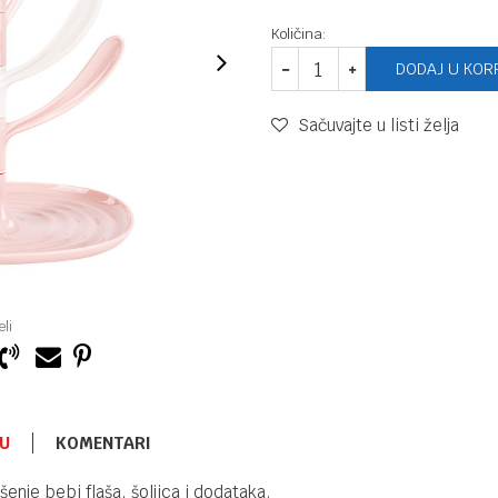
Količina:
DODAJ U KOR
Sačuvajte u listi želja
li
U
KOMENTARI
FLAŠICE I VARALICE
860,00
RSD
šenje bebi flaša, šoljica i dodataka.