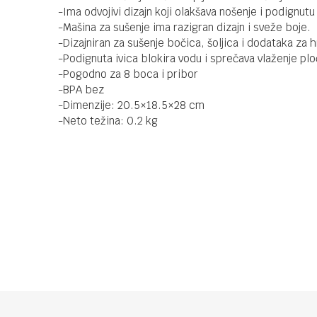
-Ima odvojivi dizajn koji olakšava nošenje i podignutu 
-Mašina za sušenje ima razigran dizajn i sveže boje.
-Dizajniran za sušenje bočica, šoljica i dodataka za 
-Podignuta ivica blokira vodu i sprečava vlaženje plo
-Pogodno za 8 boca i pribor
-BPA bez
-Dimenzije: 20.5×18.5×28 cm
-Neto težina: 0.2 kg