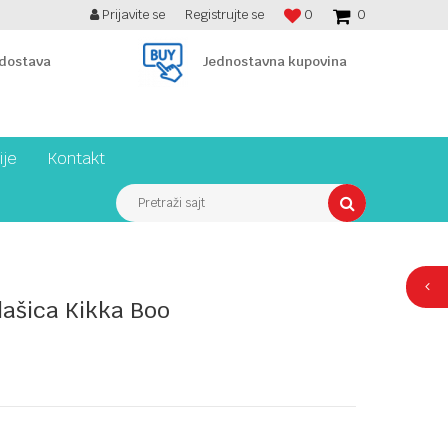
Prijavite se
Registrujte se
0
0
BESPLATNA ISPORUKA PREKO 7900 din!
 dostava
Jednostavna kupovina
ije
Kontakt
Pretraži sajt
lašica Kikka Boo