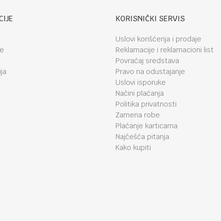
CIJE
KORISNIČKI SERVIS
Uslovi korišćenja i prodaje
je
Reklamacije i reklamacioni list
Povraćaj sredstava
ja
Pravo na odustajanje
Uslovi isporuke
Načini plaćanja
Politika privatnosti
Zamena robe
Plaćanje karticama
Najčešća pitanja
Kako kupiti