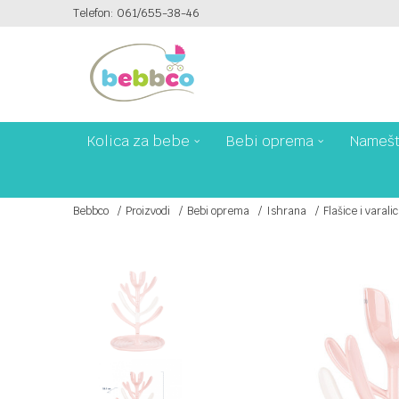
Telefon: 061/655-38-46
PLAĆANJE PLATNIM KARTICAMA NA 6 RATA!
Kolica za bebe
Bebi oprema
Namešt
Bebbco
Proizvodi
Bebi oprema
Ishrana
Flašice i varali