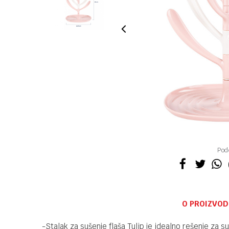
Pode
O PROIZVOD
-Stalak za sušenje flaša Tulip je idealno rešenje za su