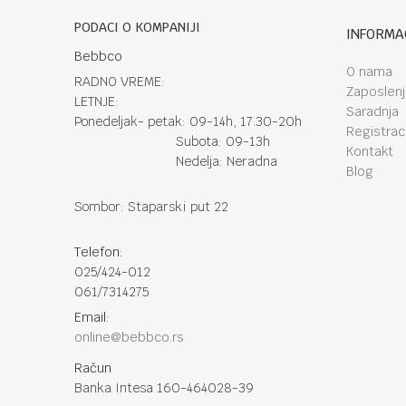
PODACI O KOMPANIJI
INFORMA
Bebbco
O nama
RADNO VREME:
Zaposlen
LETNJE:
Saradnja
Ponedeljak- petak: 09-14h, 17.30-20h
Registraci
Subota: 09-13h
Kontakt
Nedelja: Neradna
Blog
Sombor: Staparski put 22
Telefon:
025/424-012
061/7314275
Email:
online@bebbco.rs
Račun
Banka Intesa 160-464028-39