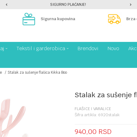
SIGURNO PLAĆANJE!
Sigurna kupovina
Brza
aj
Tekstil i garderobica
Brendovi
Novo
Akc
ce
Stalak za sušenje flašica Kikka Boo
Stalak za sušenje f
FLAŠICE I VARALICE
Šifra artikla:
6920stalak
940,00
RSD