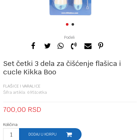
1
2
Podeli
Set četki 3 dela za čišćenje flašica i
cucle Kikka Boo
FLAŠICE I VARALICE
Šifra artikla:
6951cetka
700,00
RSD
Količina:
DODAJ U KORPU