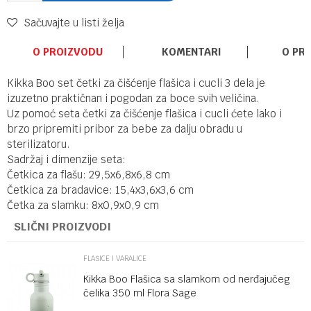
Sačuvajte u listi želja
O PROIZVODU
KOMENTARI
O PR
Kikka Boo set četki za čišćenje flašica i cucli 3 dela je
izuzetno praktičnan i pogodan za boce svih veličina.
Uz pomoć seta četki za čišćenje flašica i cucli ćete lako i
brzo pripremiti pribor za bebe za dalju obradu u
sterilizatoru.
Sadržaj i dimenzije seta:
Četkica za flašu: 29,5x6,8x6,8 cm
Četkica za bradavice: 15,4x3,6x3,6 cm
Četka za slamku: 8x0,9x0,9 cm
SLIČNI PROIZVODI
FLAŠICE I VARALICE
Kikka Boo Flašica sa slamkom od nerđajučeg
čelika 350 ml Flora Sage