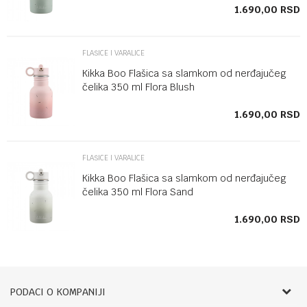
SD
1.690,00
RSD
FLAŠICE I VARALICE
Kikka Boo Flašica sa slamkom od nerđajučeg
čelika 350 ml Flora Blush
SD
1.690,00
RSD
FLAŠICE I VARALICE
Kikka Boo Flašica sa slamkom od nerđajučeg
čelika 350 ml Flora Sand
SD
1.690,00
RSD
PODACI O KOMPANIJI