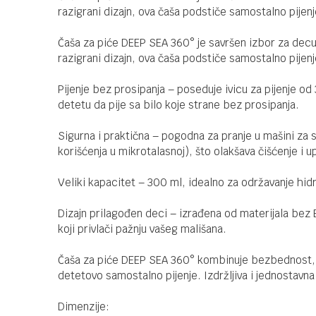
razigrani dizajn, ova čaša podstiče samostalno pijen
Čaša za piće DEEP SEA 360° je savršen izbor za decu
razigrani dizajn, ova čaša podstiče samostalno pijen
Pijenje bez prosipanja – poseduje ivicu za pijenje 
detetu da pije sa bilo koje strane bez prosipanja.
Sigurna i praktična – pogodna za pranje u mašini za 
korišćenja u mikrotalasnoj), što olakšava čišćenje i 
Veliki kapacitet – 300 ml, idealno za održavanje hi
Dizajn prilagođen deci – izrađena od materijala be
koji privlači pažnju vašeg mališana.
Čaša za piće DEEP SEA 360° kombinuje bezbednost, pr
detetovo samostalno pijenje. Izdržljiva i jednostavna
Dimenzije: