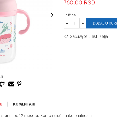
760,00
RSD
Količina:
DODAJ U KOR
Sačuvajte u listi želja
li
U
KOMENTARI
FLAŠICE I VARALICE
860,00
RSD
 stariju od 12 meseci. Kombinujući funkcionalnost i