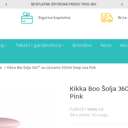
BESPLATNA ISPORUKA PREKO 7900 din!
Sigurna kupovina
Brza
aj
Tekstil i garderobica
Brendovi
Novo
Akc
ce
Kikka Boo Šolja 360° sa ručicama 300ml Deep Sea Pink
Kikka Boo Šolja 36
Pink
FLAŠICE I VARALICE
Šifra artikla:
3021solja