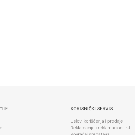
CIJE
KORISNIČKI SERVIS
Uslovi korišćenja i prodaje
je
Reklamacije i reklamacioni list
Povraćaj sredstava