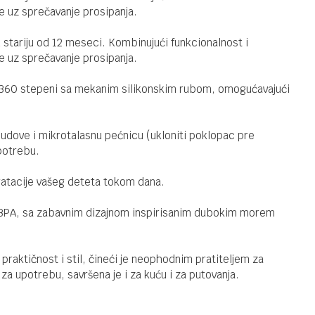
Kikka Boo
je uz sprečavanje prosipanja.
Šolja sa
slamkom
 stariju od 12 meseci. Kombinujući funkcionalnost i
Moony Me
je uz sprečavanje prosipanja.
220ml Pink
FLAŠICE I VARALICE
930,00
RSD
od 360 stepeni sa mekanim silikonskim rubom, omogućavajući
Kikka Boo
Silikonska
mljackalica
sudove i mikrotalasnu pećnicu (ukloniti poklopac pre
za hranu
upotrebu.
Platinum
Blush
FLAŠICE I VARALICE
930,00
RSD
Kikka Boo
dratacije vašeg deteta tokom dana.
Silikonska
mljackalica
z BPA, sa zabavnim dizajnom inspirisanim dubokim morem
za hranu
Platinum
Sand
aktičnost i stil, čineći je neophodnim pratiteljem za
 za upotrebu, savršena je i za kuću i za putovanja.