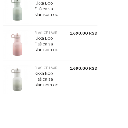
Kikka Boo
Flašica sa
slamkom od
nerđajučeg
čelika 350 ml
Flora Sage
FLAŠICE I VARALICE
1.690,00
RSD
Kikka Boo
Flašica sa
slamkom od
nerđajučeg
čelika 350 ml
Flora Blush
FLAŠICE I VARALICE
1.690,00
RSD
Kikka Boo
Flašica sa
slamkom od
nerđajučeg
čelika 350 ml
Flora Sand