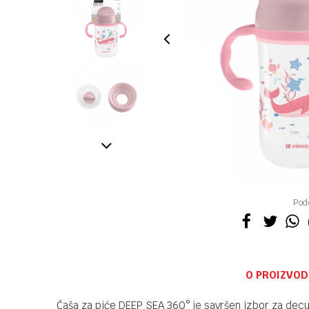
Pode
O PROIZVOD
Čaša za piće DEEP SEA 360° je savršen izbor za decu