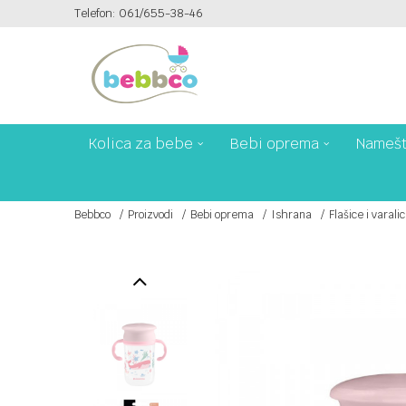
Telefon: 061/655-38-46
RATA!
SIGURNO PLAĆANJE!
Kolica za bebe
Bebi oprema
Namešt
Bebbco
Proizvodi
Bebi oprema
Ishrana
Flašice i varali