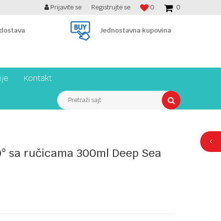
Prijavite se
Registrujte se
0
0
TELEFON 061/7314275
PLAĆA
 dostava
Jednostavna kupovina
ije
Kontakt
Pretraži sajt
0° sa ručicama 300ml Deep Sea