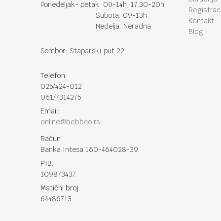
Ponedeljak- petak: 09-14h, 17.30-20h
Registraci
Subota: 09-13h
Kontakt
Nedelja: Neradna
Blog
Sombor: Staparski put 22
Telefon:
025/424-012
061/7314275
Email:
online@bebbco.rs
Račun
Banka Intesa 160-464028-39
PIB:
109873437
Matični broj:
64486713