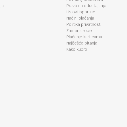
ja
Pravo na odustajanje
Uslovi isporuke
Načini plaćanja
Politika privatnosti
Zamena robe
Plaćanje karticama
Najčešća pitanja
Kako kupiti