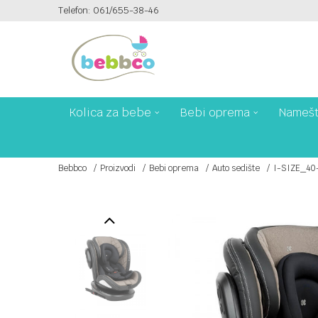
Telefon: 061/655-38-46
PLAĆANJE PLATNIM KARTICAMA NA 6 RATA!
Kolica za bebe
Bebi oprema
Namešt
Bebbco
Proizvodi
Bebi oprema
Auto sedište
I-SIZE_40