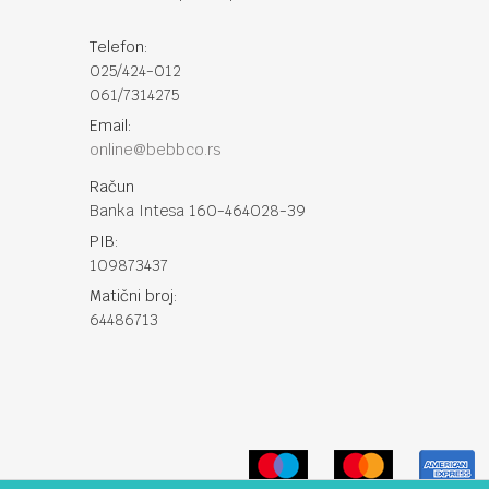
Telefon:
025/424-012
061/7314275
Email:
online@bebbco.rs
Račun
Banka Intesa 160-464028-39
PIB:
109873437
Matični broj:
64486713