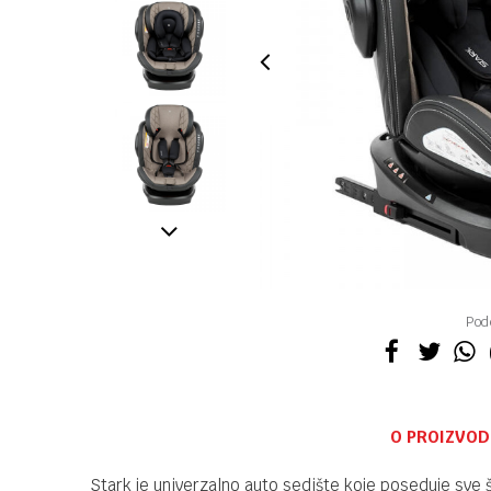
Pode
O PROIZVOD
Stark je univerzalno auto sedište koje poseduje sve