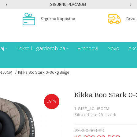
SIGURNO PLAĆANJE!
Sigurna kupovina
Brza
aj
Tekstil i garderobica
Brendovi
Novo
Akc
-150CM
Kikka Boo Stark 0-36kg Beige
Kikka Boo Stark 0-
19
%
I-SIZE_40-150CM
Šifra artikla:
2811stark
23.350,00
RSD