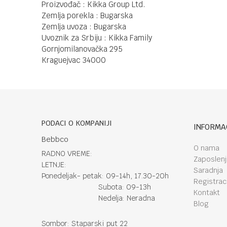
Proizvođač : Kikka Group Ltd.
Zemlja porekla : Bugarska
Zemlja uvoza : Bugarska
Uvoznik za Srbiju : Kikka Family
Gornjomilanovačka 295
Kraguejvac 34000
PODACI O KOMPANIJI
INFORMA
Bebbco
O nama
RADNO VREME:
Zaposlen
LETNJE:
Saradnja
Ponedeljak- petak: 09-14h, 17.30-20h
Registraci
Subota: 09-13h
Kontakt
Nedelja: Neradna
Blog
Sombor: Staparski put 22