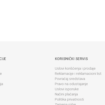
CIJE
KORISNIČKI SERVIS
Uslovi korišćenja i prodaje
je
Reklamacije i reklamacioni list
Povraćaj sredstava
ja
Pravo na odustajanje
Uslovi isporuke
Načini plaćanja
Politika privatnosti
Zamena robe