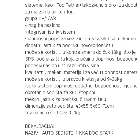
sisteme, kao i Top Tether(takozvano sidro) za dodatn
za maksimalan komfor.
grupa 0+/1/2/3
4 nagiba naslona
integrisan isofix sistem
sigurnosni pojas za vezivanje u 5 tačaka sa mekanim
dodatni jastuk za podršku novorođenčetu
može se koristiti u kontra smeru do čak 18kg, što je
SPS-bočna zaštita koja značajno doprinosi bezbedn
podesiv naslon u 11 različitih visina
kvalitetni, mekani materijali za veću udobnost detet
može se koristiti u pravcu kretanja od 9-36kg
isofix sistem doprinosi dodatnoj bezbednosti i jednos
okretanje sedišta za 360 stepeni
mekani jastuk za podršku čitavom telu
dimenzije auto sedišta: 43x55.5x60-71cm
težina auto sedišta: 9,7kg
DEKALRACIJA:
NAZIV : AUTO SEDIŠTE KIKKA BOO STARK