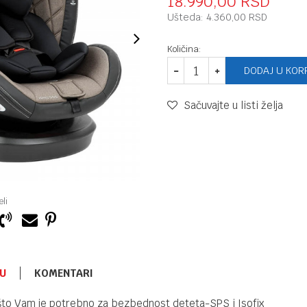
18.990,00
RSD
Ušteda:
4.360,00
RSD
Količina:
DODAJ U KOR
Sačuvajte u listi želja
li
U
KOMENTARI
I-SIZE_40-150CM
25.990,00
RSD
 što Vam je potrebno za bezbednost deteta-SPS i Isofix