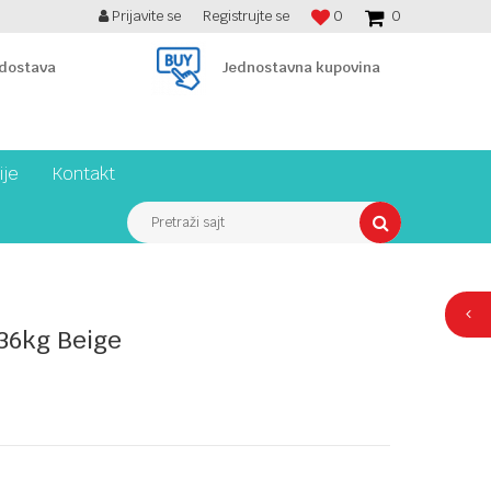
Prijavite se
Registrujte se
0
0
BESPLATNA ISPORUKA PREKO 7900 din!
 dostava
Jednostavna kupovina
ije
Kontakt
Pretraži sajt
36kg Beige