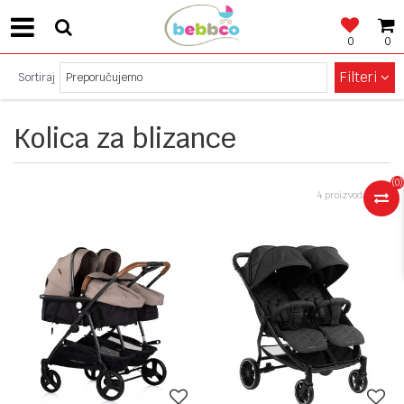
0
0
SIGURNO PLAĆANJE!
Filteri
Sortiraj
Kolica za blizance
(
0
)
4 proizvoda