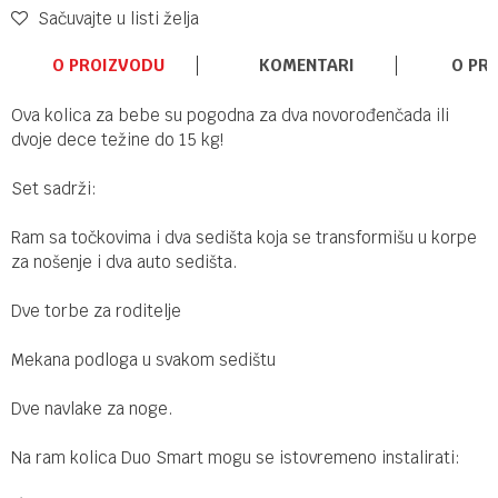
Sačuvajte u listi želja
O PROIZVODU
KOMENTARI
O PR
Ova kolica za bebe su pogodna za dva novorođenčada ili
dvoje dece težine do 15 kg!
Set sadrži:
Ram sa točkovima i dva sedišta koja se transformišu u korpe
za nošenje i dva auto sedišta.
Dve torbe za roditelje
Mekana podloga u svakom sedištu
Dve navlake za noge.
Na ram kolica Duo Smart mogu se istovremeno instalirati: