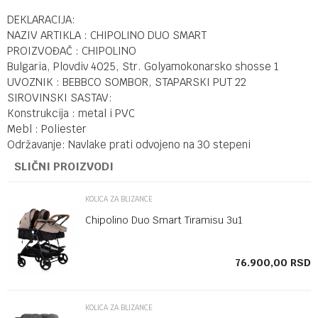
DEKLARACIJA:
NAZIV ARTIKLA : CHIPOLINO DUO SMART
PROIZVOĐAČ : CHIPOLINO
Bulgaria, Plovdiv 4025, Str. Golyamokonarsko shosse 1
UVOZNIK : BEBBCO SOMBOR, STAPARSKI PUT 22
SIROVINSKI SASTAV:
Konstrukcija : metal i PVC
Mebl : Poliester
Održavanje: Navlake prati odvojeno na 30 stepeni
SLIČNI PROIZVODI
KOLICA ZA BLIZANCE
Chipolino Duo Smart Tiramisu 3u1
SD
76.900,00
RSD
KOLICA ZA BLIZANCE