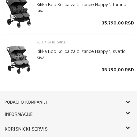
Kikka Boo Kolica za blizance Happy 2 tamno
siva
35.790,00
RSD
KOLICA ZA BLIZANCE
Kikka Boo Kolica za blizance Happy 2 svetlo
siva
35.790,00
RSD
PODACI O KOMPANIJI
Bebbco
INFORMACIJE
O nama
RADNO VREME:
KORISNIČKI SERVIS
Zaposlenje
LETNJE: