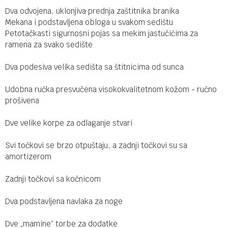
Dva odvojena, uklonjiva prednja zaštitnika branika
Mekana i podstavljena obloga u svakom sedištu
Petotačkasti sigurnosni pojas sa mekim jastučićima za
ramena za svako sedište
Dva podesiva velika sedišta sa štitnicima od sunca
Udobna ručka presvučena visokokvalitetnom kožom - ručno
prošivena
Dve velike korpe za odlaganje stvari
Svi točkovi se brzo otpuštaju, a zadnji točkovi su sa
amortizerom
Zadnji točkovi sa kočnicom
Dva podstavljena navlaka za noge
Dve „mamine“ torbe za dodatke