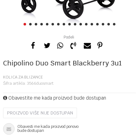
1
2
3
4
5
6
7
8
9
10
11
12
13
14
15
16
17
Podeli
Chipolino Duo Smart Blackberry 3u1
KOLICA ZA BLIZANCE
Šifra artikla:
3566duosmart
Obavestite me kada proizvod bude dostupan
PROIZVOD VIŠE NIJE DOSTUPAN
Obavesti me kada proizvod ponovo
bude dostupan