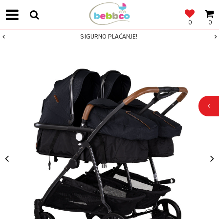
0
0
SIGURNO PLAĆANJE!