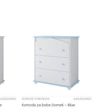
U
DODAJ U KORPU
UPOREDI
6681DOMEK
KOMODE PINEWOOD
6683DOMEK
e
Komoda za bebe Domek – Blue