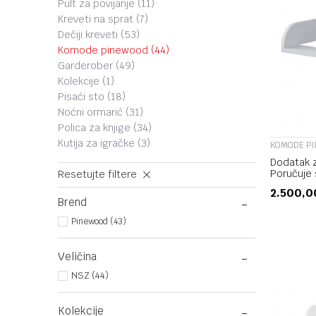
pult za povijanje
(11)
kreveti na sprat
(7)
dečiji kreveti
(53)
komode pinewood
(44)
garderober
(49)
kolekcije
(1)
pisaći sto
(18)
noćni ormarić
(31)
polica za knjige
(34)
kutija za igračke
(3)
KOMODE P
Dodatak 
Poručuje 
Resetujte filtere
komodu
2.500,
Brend
Pinewood (43)
Veličina
NSZ (44)
Kolekcije