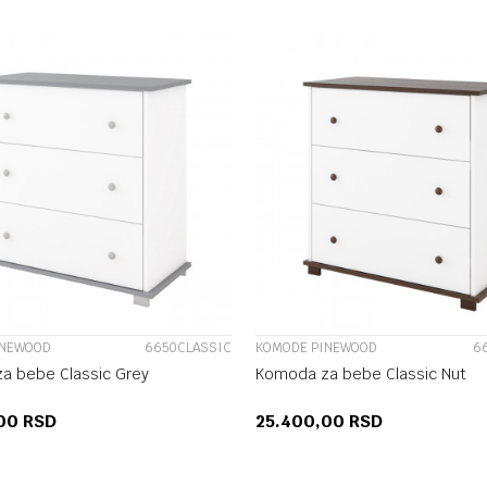
UPOREDI
UPOREDI
INEWOOD
6650CLASSIC
KOMODE PINEWOOD
6
a bebe Classic Grey
Komoda za bebe Classic Nut
,00
RSD
25.400,00
RSD