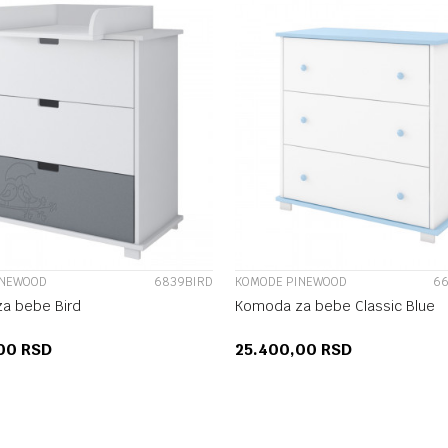
UPOREDI
UPOREDI
INEWOOD
6839BIRD
KOMODE PINEWOOD
66
a bebe Bird
Komoda za bebe Classic Blue
,00
RSD
25.400,00
RSD
DODAJ U KORPU
DODAJ U KORP