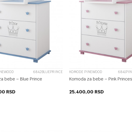
UPOREDI
UPOREDI
INEWOOD
6842BLUEPRINCE
KOMODE PINEWOOD
6841PI
a bebe – Blue Prince
Komoda za bebe – Pink Prince
,00
RSD
25.400,00
RSD
DODAJ U KORPU
DODAJ U KORP