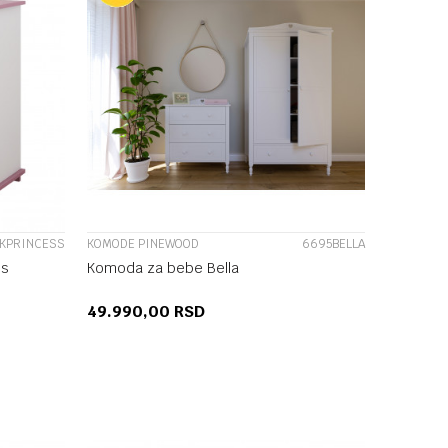
UPOREDI
NKPRINCESS
KOMODE PINEWOOD
6695BELLA
ss
Komoda za bebe Bella
49.990,00
RSD
U
DODAJ U KORPU