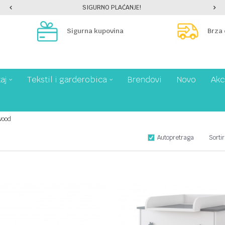
SIGURNO PLAĆANJE!
Sigurna kupovina
Brza
aj
Tekstil i garderobica
Brendovi
Novo
Akc
wood
Autopretraga
Sortir