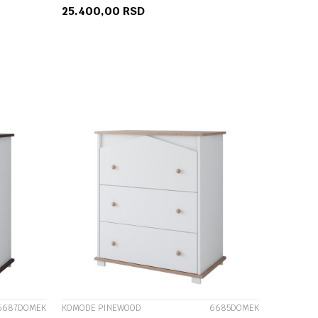
25.400,00
RSD
U
DODAJ U KORPU
UPOREDI
6687DOMEK
KOMODE PINEWOOD
6685DOMEK