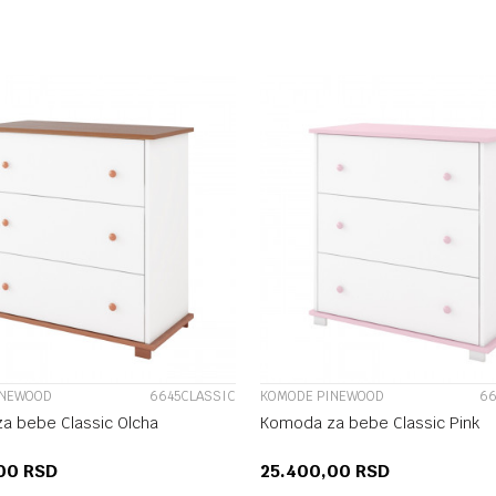
DODAJ U KORPU
DODAJ U KORP
UPOREDI
UPOREDI
INEWOOD
6645CLASSIC
KOMODE PINEWOOD
66
a bebe Classic Olcha
Komoda za bebe Classic Pink
,00
RSD
25.400,00
RSD