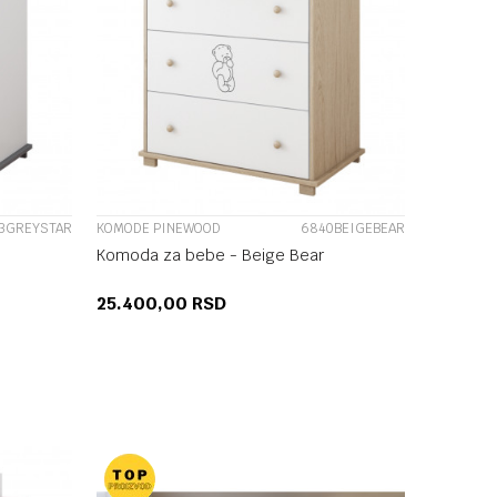
UPOREDI
3GREYSTAR
KOMODE PINEWOOD
6840BEIGEBEAR
Komoda za bebe - Beige Bear
25.400,00
RSD
U
DODAJ U KORPU