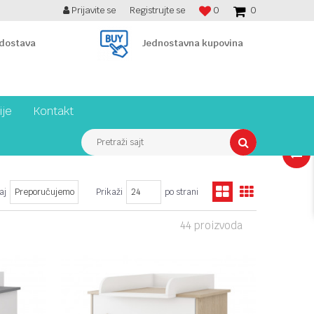
Prijavite se
Registrujte se
0
0
BESPLATNA ISPORUKA PREKO 7900 din!
 dostava
Jednostavna kupovina
ije
Kontakt
Pretraži sajt
(
0
)
aj
Prikaži
po strani
44 proizvoda