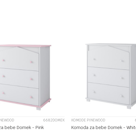
DODAJ U KORPU
DODAJ U KORP
UPOREDI
UPOREDI
INEWOOD
6682DOMEK
KOMODE PINEWOOD
a bebe Domek - Pink
Komoda za bebe Domek - Whit