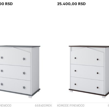
,00
RSD
25.400,00
RSD
DODAJ U KORPU
DODAJ U KORP
UPOREDI
UPOREDI
INEWOOD
6684DOMEK
KOMODE PINEWOOD