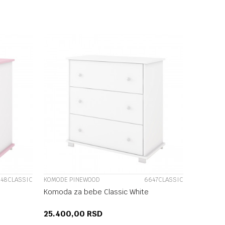
U
DODAJ U KORPU
UPOREDI
48CLASSIC
KOMODE PINEWOOD
6647CLASSIC
Komoda za bebe Classic White
25.400,00
RSD