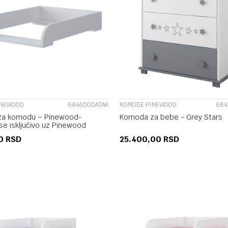
UPOREDI
UPOREDI
INEWOOD
6646DODATAK
KOMODE PINEWOOD
684
za komodu – Pinewood-
Komoda za bebe - Grey Stars
se isključivo uz Pinewood
00
RSD
25.400,00
RSD
DODAJ U KORPU
DODAJ U KORP