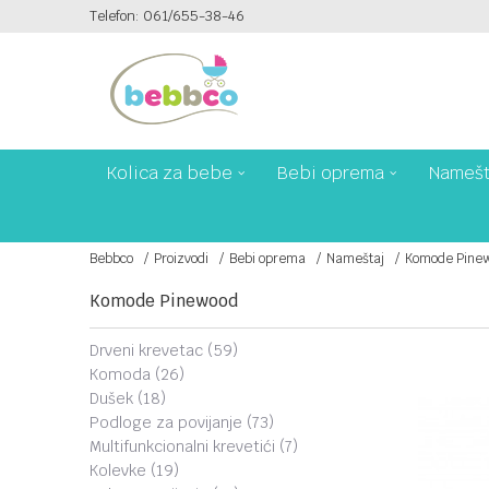
Telefon: 061/655-38-46
PLAĆANJE PLATNIM KARTICAMA NA 6 RATA!
Kolica za bebe
Bebi oprema
Namešt
Bebbco
Proizvodi
Bebi oprema
Nameštaj
Komode Pine
Komode Pinewood
drveni krevetac
(59)
komoda
(26)
dušek
(18)
podloge za povijanje
(73)
multifunkcionalni krevetići
(7)
kolevke
(19)