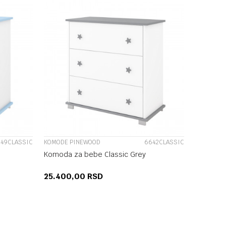
UPOREDI
49CLASSIC
KOMODE PINEWOOD
6642CLASSIC
Komoda za bebe Classic Grey
25.400,00
RSD
U
DODAJ U KORPU