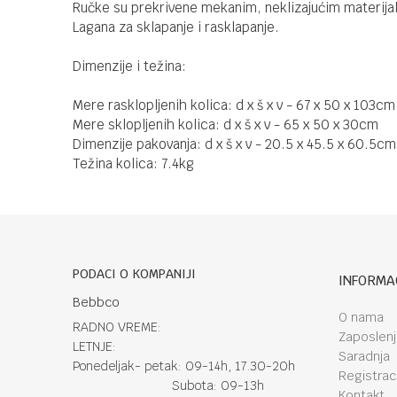
Ručke su prekrivene mekanim, neklizajućim materija
Lagana za sklapanje i rasklapanje.
Dimenzije i težina:
Mere rasklopljenih kolica: d x š x v - 67 x 50 x 103cm
Mere sklopljenih kolica: d x š x v - 65 x 50 x 30cm
Dimenzije pakovanja: d x š x v - 20.5 x 45.5 x 60.5cm
Težina kolica: 7.4kg
PODACI O KOMPANIJI
INFORMA
Bebbco
O nama
RADNO VREME:
Zaposlen
LETNJE:
Saradnja
Ponedeljak- petak: 09-14h, 17.30-20h
Registraci
Subota: 09-13h
Kontakt