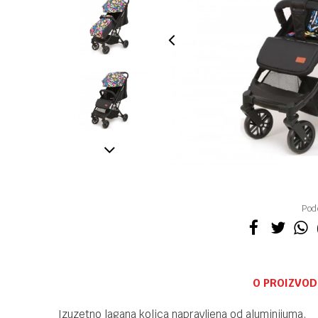
Pode
O PROIZVOD
Izuzetno lagana kolica napravljena od aluminijuma.