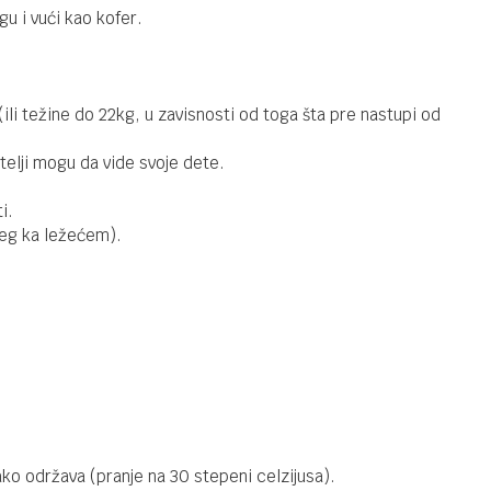
8.990,00
RSD
BBO
u i vući kao kofer.
10.790,00
RSD
Compact
Grey
li težine do 22kg, u zavisnosti od toga šta pre nastupi od
LETNJA KOLICA
8.990,00
RSD
BBO
elji mogu da vide svoje dete.
10.790,00
RSD
Compact
Gold/Black
i.
ćeg ka ležećem).
LETNJA KOLICA
10.490,00
RSD
Letnja kolica
Quad
lako održava (pranje na 30 stepeni celzijusa).