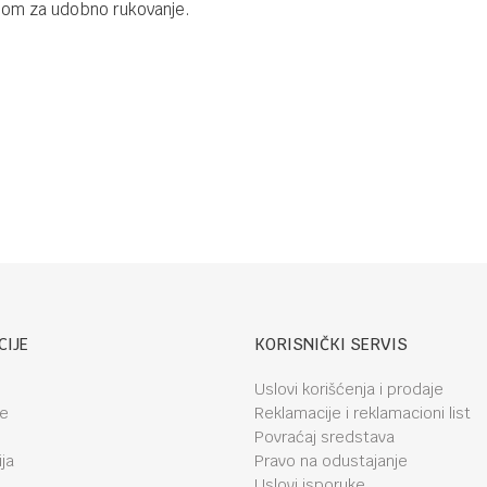
lom za udobno rukovanje.
CIJE
KORISNIČKI SERVIS
Uslovi korišćenja i prodaje
je
Reklamacije i reklamacioni list
Povraćaj sredstava
ja
Pravo na odustajanje
Uslovi isporuke