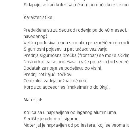
Sklapaju se kao kofer sa ručkom pomoću koje se mog
Karakteristike:
Predviđena su za decu od rođenja pa do 48 meseci. (i
navedenog)
Velika podesiva tenda sa malim prozorčićem da rodit
Sigurnosni pojasevi u pet tačaka vezivanja.
Prednja sigurnosna prečka (frontbar) se može skidat
Naslon kolica se podešava u više položaja (od sede
Dodatak za noge se podešava po visini.
Prednji rotirajući točkovi.
Centralna zadnja nožna kočnica.
Korpa za accesories (maksimalno do 3kg).
Materijal:
Kolica sa u napravljena od laganog aluminiuma.
Sedište je udobno i sigurno.
Materijal je napravljen od poliestera, koji se veoma 