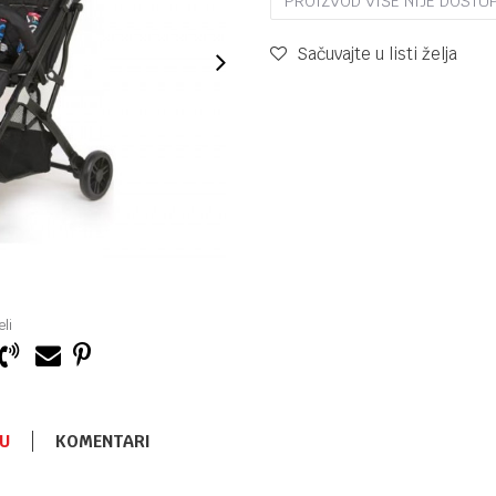
PROIZVOD VIŠE NIJE DOSTU
Sačuvajte u listi želja
li
U
KOMENTARI
LETNJA KOLICA