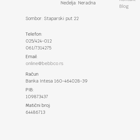
Nedelja: Neradna
Blog
Sombor: Staparski put 22
Telefon:
025/424-012
061/7314275
Email:
online@bebbco.rs
Račun
Banka Intesa 160-464028-39
PIB:
109873437
Matični broj:
64486713