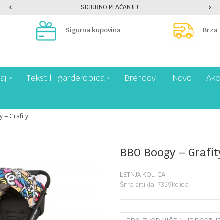
SIGURNO PLAĆANJE!
Sigurna kupovina
Brza
aj
Tekstil i garderobica
Brendovi
Novo
Akc
y – Grafity
BBO Boogy – Grafit
LETNJA KOLICA
Šifra artikla:
7369kolica