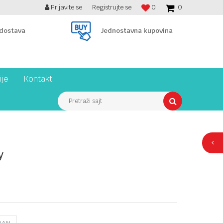
Prijavite se
Registrujte se
0
0
BESPLATNA ISPORUKA PREKO 7900 din!
 dostava
Jednostavna kupovina
ije
Kontakt
Pretraži sajt
y