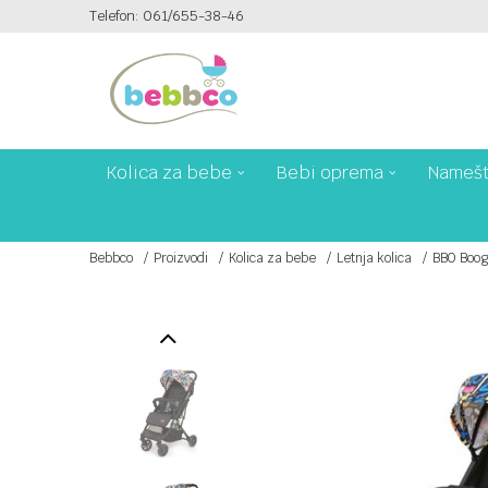
Telefon: 061/655-38-46
PLAĆANJE PLATNIM KARTICAMA NA 6 RATA!
Kolica za bebe
Bebi oprema
Namešt
Bebbco
Proizvodi
Kolica za bebe
Letnja kolica
BBO Boog