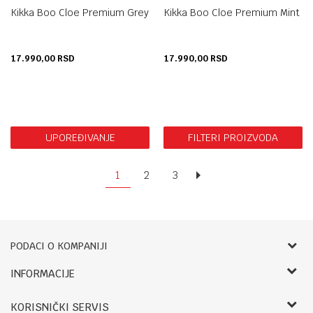
Kikka Boo Cloe Premium Grey
Kikka Boo Cloe Premium Mint
17.990,00
RSD
17.990,00
RSD
UPOREĐIVANJE
FILTERI PROIZVODA
1
2
3
PODACI O KOMPANIJI
Bebbco
INFORMACIJE
O nama
RADNO VREME:
KORISNIČKI SERVIS