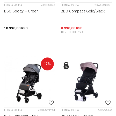
7368KOLICA
2867COMPACT
LETNJA KOLICA
LETNJA KOLICA
BBO Boogy – Green
BBO Compact Gold/Black
10.990,00
RSD
8.990,00
RSD
10.790,00
RSD
17
%
2868COMPACT
7365KOLICA
LETNJA KOLICA
LETNJA KOLICA