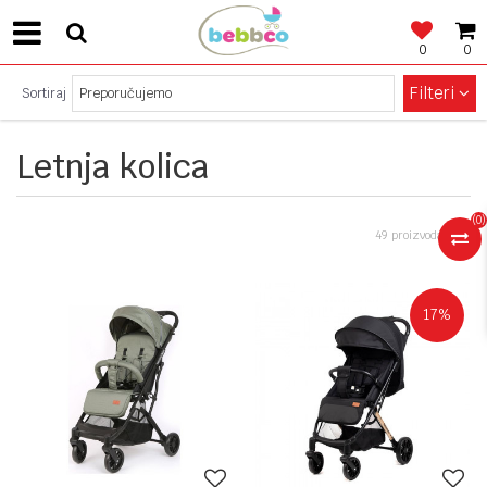
0
0
SIGURNO PLAĆANJE!
Filteri
Sortiraj
Letnja kolica
(
0
)
49 proizvoda
17
%