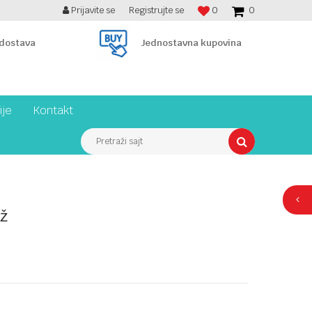
Prijavite se
Registrujte se
0
0
BESPLATNA ISPORUKA PREKO 7900 din!
 dostava
Jednostavna kupovina
ije
Kontakt
Pretraži sajt
ež