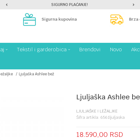
SIGURNO PLAĆANJE!
Sigurna kupovina
Brza
aj
Tekstil i garderobica
Brendovi
Novo
Akc
ležaljke
Ljuljaška Ashlee bež
Ljuljaška Ashlee b
LJULJAŠKE I LEŽALJKE
Šifra artikla:
6561ljuljaska
18.590,00
RSD