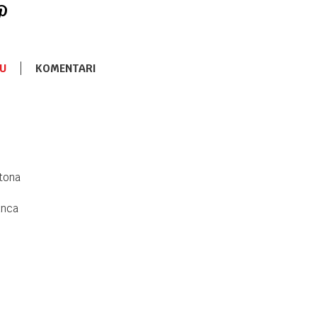
U
KOMENTARI
LJULJAŠKE I LEŽALJKE
38.490,00
RSD
Ljuljaška
Cangaroo
Triumph
Beige
 tona
LJULJAŠKE I LEŽALJKE
38.490,00
RSD
Ljuljaška
unca
Cangaroo
Triumph Grey
LJULJAŠKE I LEŽALJKE
12.290,00
RSD
Ljuljaška
Clarissa Blue