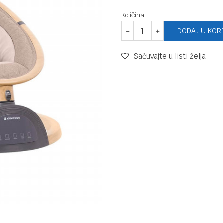
Količina:
DODAJ U KOR
Sačuvajte u listi želja