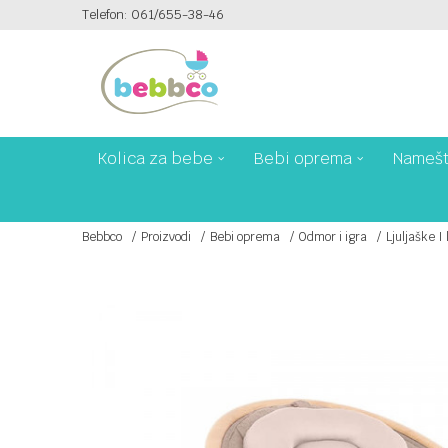
Telefon: 061/655-38-46
PLAĆANJE PLATNIM KARTICAMA NA 6 RATA!
Kolica za bebe
Bebi oprema
Namešt
Bebbco
Proizvodi
Bebi oprema
Odmor i igra
Ljuljaške I 