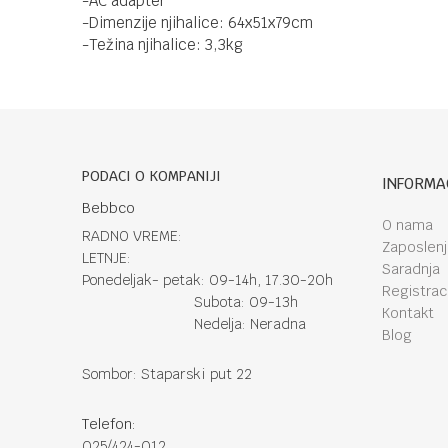
-AC adapter
-Dimenzije njihalice: 64x51x79cm
-Težina njihalice: 3,3kg
PODACI O KOMPANIJI
INFORMA
Bebbco
O nama
RADNO VREME:
Zaposlen
LETNJE:
Saradnja
Ponedeljak- petak: 09-14h, 17.30-20h
Registraci
Subota: 09-13h
Kontakt
Nedelja: Neradna
Blog
Sombor: Staparski put 22
Telefon:
025/424-012