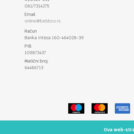
061/7314275
Email:
online@bebbco.rs
Račun
Banka Intesa 160-464028-39
PIB:
109873437
Matični broj:
64486713
Ova web-stran