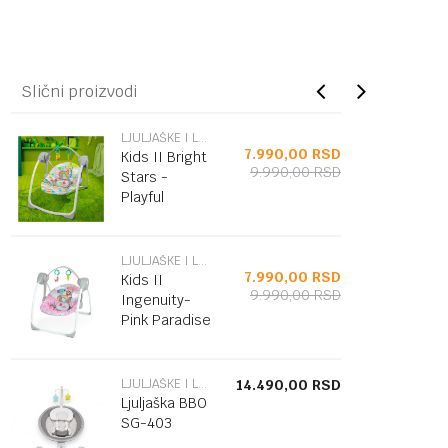
Slični proizvodi
LJULJAŠKE I LEŽALJKE
7.990,00
RSD
Kids II Bright
9.990,00
RSD
Stars -
Playful
Paradise
LJULJAŠKE I LEŽALJKE
7.990,00
RSD
Kids II
9.990,00
RSD
Ingenuity-
Pink Paradise
LJULJAŠKE I LEŽALJKE
14.490,00
RSD
Ljuljaška BBO
SG-403