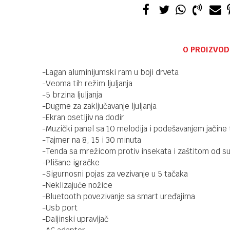
O PROIZVOD
-Lagan aluminijumski ram u boji drveta
-Veoma tih režim ljuljanja
-5 brzina ljuljanja
-Dugme za zaključavanje ljuljanja
-Ekran osetljiv na dodir
-Muzički panel sa 10 melodija i podešavanjem jačine
-Tajmer na 8, 15 i 30 minuta
-Tenda sa mrežicom protiv insekata i zaštitom od s
-Plišane igračke
-Sigurnosni pojas za vezivanje u 5 tačaka
-Neklizajuće nožice
-Bluetooth povezivanje sa smart uređajima
-Usb port
-Daljinski upravljač