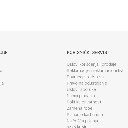
CIJE
KORISNIČKI SERVIS
Uslovi korišćenja i prodaje
je
Reklamacije i reklamacioni list
Povraćaj sredstava
ja
Pravo na odustajanje
Uslovi isporuke
Načini plaćanja
Politika privatnosti
Zamena robe
Plaćanje karticama
Najčešća pitanja
Kako kupiti