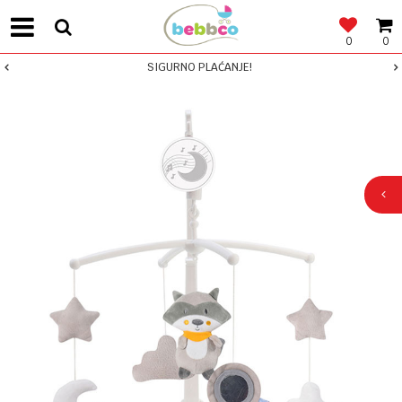
0
0
SIGURNO PLAĆANJE!