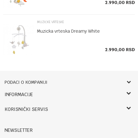
SD
2.990,00
RSD
MUZIČKE VRTEŠKE
Muzicka vrteska Dreamy White
SD
2.990,00
RSD
PODACI O KOMPANIJI
Bebbco
INFORMACIJE
O nama
RADNO VREME:
KORISNIČKI SERVIS
Zaposlenje
LETNJE:
Saradnja
Uslovi korišćenja i prodaje
Ponedeljak- petak: 09-14h, 17.30-20h
Registracija
Reklamacije i reklamacioni list
Subota: 09-13h
NEWSLETTER
Kontakt
Povraćaj sredstava
Nedelja: Neradna