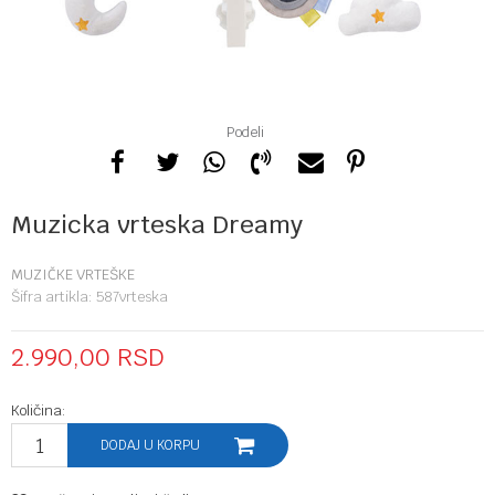
Podeli
Muzicka vrteska Dreamy
MUZIČKE VRTEŠKE
Šifra artikla:
587vrteska
2.990,00
RSD
Količina:
DODAJ U KORPU