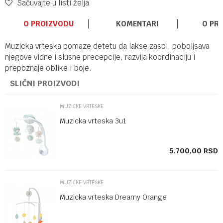
Sačuvajte u listi želja
O PROIZVODU
KOMENTARI
O PR
Muzicka vrteska pomaze detetu da lakse zaspi, poboljsava
njegove vidne i slusne precepcije, razvija koordinaciju i
prepoznaje oblike i boje.
SLIČNI PROIZVODI
MUZIČKE VRTEŠKE
Muzicka vrteska 3u1
SD
5.700,00
RSD
MUZIČKE VRTEŠKE
Muzicka vrteska Dreamy Orange