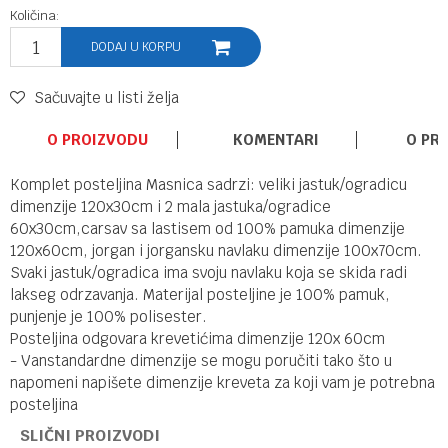
Količina:
DODAJ U KORPU
Sačuvajte u listi želja
O PROIZVODU
KOMENTARI
O PR
Komplet posteljina Masnica sadrzi: veliki jastuk/ogradicu
dimenzije 120x30cm i 2 mala jastuka/ogradice
60x30cm,carsav sa lastisem od 100% pamuka dimenzije
120x60cm, jorgan i jorgansku navlaku dimenzije 100x70cm.
Svaki jastuk/ogradica ima svoju navlaku koja se skida radi
lakseg odrzavanja. Materijal posteljine je 100% pamuk,
punjenje je 100% polisester.
Posteljina odgovara krevetićima dimenzije 120x 60cm
- Vanstandardne dimenzije se mogu poručiti tako što u
napomeni napišete dimenzije kreveta za koji vam je potrebna
posteljina
SLIČNI PROIZVODI