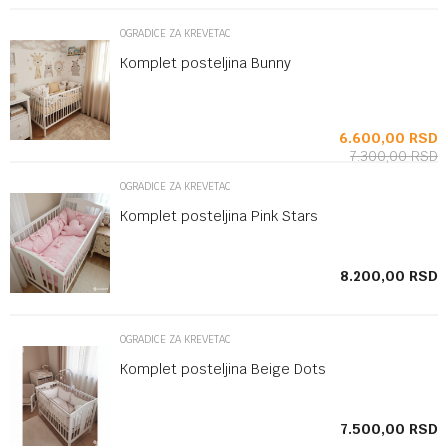
OGRADICE ZA KREVETAC
Komplet posteljina Bunny
SD
6.600,00
RSD
7.300,00
RSD
OGRADICE ZA KREVETAC
Komplet posteljina Pink Stars
SD
8.200,00
RSD
OGRADICE ZA KREVETAC
Komplet posteljina Beige Dots
SD
7.500,00
RSD