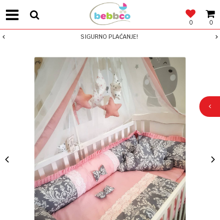
0
0
SIGURNO PLAĆANJE!