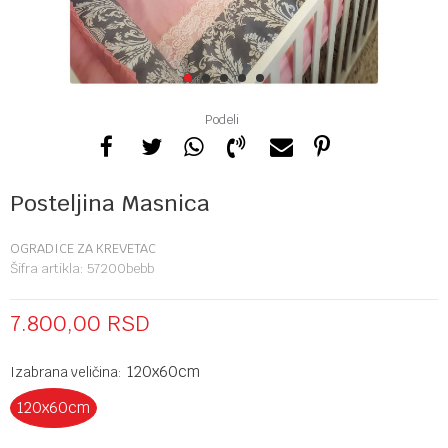
1
2
3
4
5
Podeli
Posteljina Masnica
OGRADICE ZA KREVETAC
Šifra artikla:
57200bebb
7.800,00
RSD
120x60cm
Izabrana veličina:
120x60cm