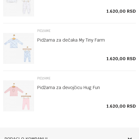
SD
1.620,00
RSD
PIDŽAME
Pidžama za dečaka My Tiny Farm
SD
1.620,00
RSD
PIDŽAME
Pidžama za devojčicu Hug Fun
1.620,00
RSD