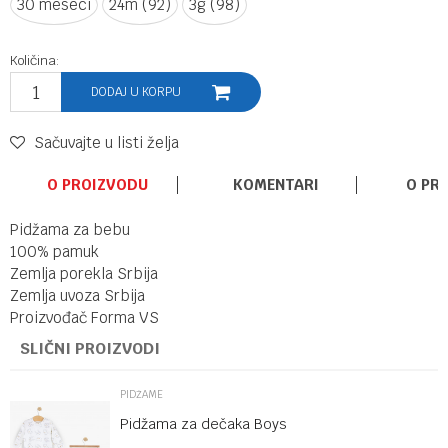
30 meseci
24m (92)
3g (98)
Količina:
DODAJ U KORPU
Sačuvajte u listi želja
O PROIZVODU
KOMENTARI
O PR
Pidžama za bebu
100% pamuk
Zemlja porekla Srbija
Zemlja uvoza Srbija
Proizvođač Forma VS
SLIČNI PROIZVODI
PIDŽAME
Pidžama za dečaka Boys