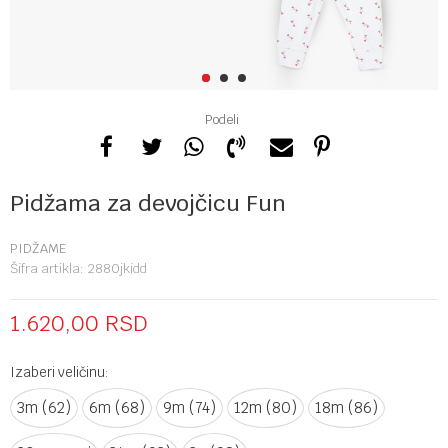
1
2
3
Podeli
Pidžama za devojčicu Fun
PIDŽAME
Šifra artikla:
2880jkidd
1.620,00
RSD
Izaberi veličinu:
3m (62)
6m (68)
9m (74)
12m (80)
18m (86)