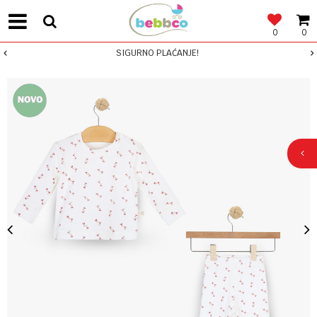
0
0
SIGURNO PLAĆANJE!