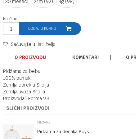
30 meseci
24m (92)
3g (98)
Količina:
DODAJ U KORPU
Sačuvajte u listi želja
O PROIZVODU
KOMENTARI
O PR
Pidžama za bebu
100% pamuk
Zemlja porekla Srbija
Zemlja uvoza Srbija
Proizvođač Forma VS
SLIČNI PROIZVODI
PIDŽAME
Pidžama za dečaka Boys