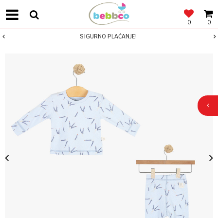
0
0
SIGURNO PLAĆANJE!