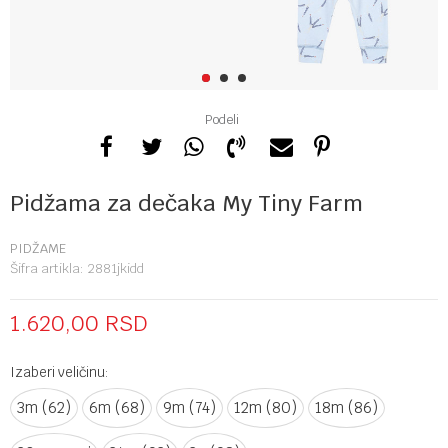
1
2
3
Podeli
Pidžama za dečaka My Tiny Farm
PIDŽAME
Šifra artikla:
2881jkidd
1.620,00
RSD
Izaberi veličinu:
3m (62)
6m (68)
9m (74)
12m (80)
18m (86)