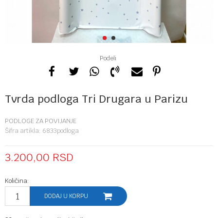
1
2
Podeli
Tvrda podloga Tri Drugara u Parizu
PODLOGE ZA POVIJANJE
Šifra artikla:
6833podloga
3.200,00
RSD
Količina:
DODAJ U KORPU