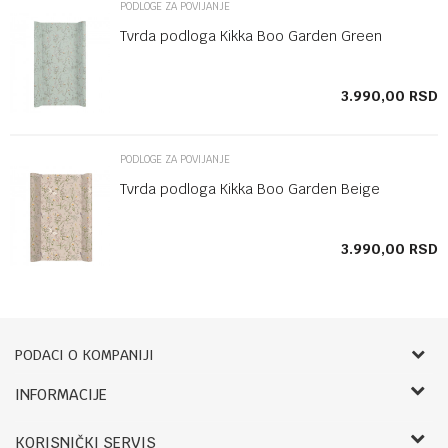
PODLOGE ZA POVIJANJE
Tvrda podloga Kikka Boo Garden Green
SD
3.990,00
RSD
PODLOGE ZA POVIJANJE
Tvrda podloga Kikka Boo Garden Beige
SD
3.990,00
RSD
PODACI O KOMPANIJI
Bebbco
INFORMACIJE
O nama
RADNO VREME:
KORISNIČKI SERVIS