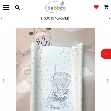
0
0
SIGURNO PLAĆANJE!