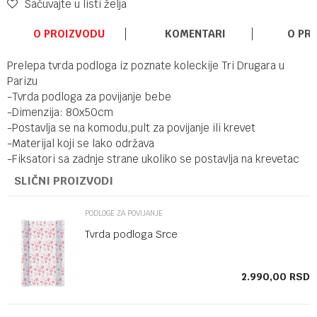
Sačuvajte u listi želja
O PROIZVODU
KOMENTARI
O PR
Prelepa tvrda podloga iz poznate koleckije Tri Drugara u
Parizu
-Tvrda podloga za povijanje bebe
-Dimenzija: 80x50cm
-Postavlja se na komodu,pult za povijanje ili krevet
-Materijal koji se lako održava
-Fiksatori sa zadnje strane ukoliko se postavlja na krevetac
SLIČNI PROIZVODI
PODLOGE ZA POVIJANJE
Tvrda podloga Srce
SD
2.990,00
RSD