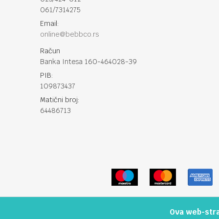
061/7314275
Email:
online@bebbco.rs
Račun
Banka Intesa 160-464028-39
PIB:
109873437
Matični broj:
64486713
Ova web-stran