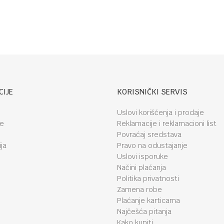
Hedge Hugs
CIJE
KORISNIČKI SERVIS
Uslovi korišćenja i prodaje
je
Reklamacije i reklamacioni list
Povraćaj sredstava
ja
Pravo na odustajanje
Uslovi isporuke
Načini plaćanja
Politika privatnosti
Zamena robe
Plaćanje karticama
Najčešća pitanja
Kako kupiti