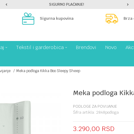
SIGURNO PLAĆANJE!
Sigurna kupovina
Brza
aj
Tekstil i garderobica
Brendovi
Novo
Akc
vijanje
Meka podloga Kikka Boo Sleepy Sheep
Meka podloga Kikk
PODLOGE ZA POVIJANJE
Šifra artikla:
2848podloga
3.290,00
RSD