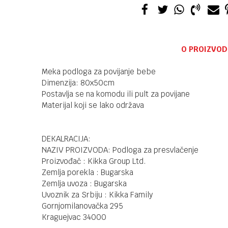
O PROIZVOD
Meka podloga za povijanje bebe
Dimenzija: 80x50cm
Postavlja se na komodu ili pult za povijane
Materijal koji se lako održava
DEKALRACIJA:
NAZIV PROIZVODA: Podloga za presvlačenje
Proizvođač : Kikka Group Ltd.
Zemlja porekla : Bugarska
Zemlja uvoza : Bugarska
Uvoznik za Srbiju : Kikka Family
Gornjomilanovačka 295
Kraguejvac 34000