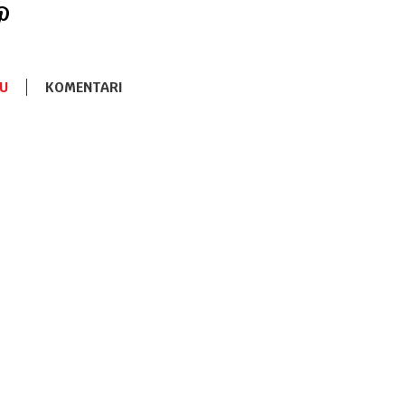
U
KOMENTARI
PODLOGE ZA POVIJANJE
3.290,00
RSD
Meka
podloga
Kikka Boo
Stripy Friend
PODLOGE ZA POVIJANJE
3.290,00
RSD
Meka
podloga
Kikka Boo
Seally Me
PODLOGE ZA POVIJANJE
3.290,00
RSD
Meka
podloga
Kikka Boo