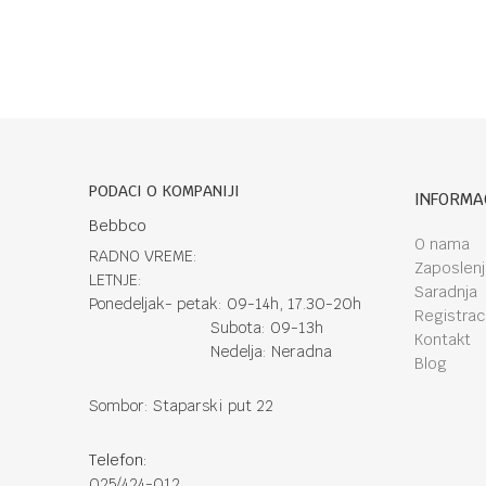
PODACI O KOMPANIJI
INFORMA
Bebbco
O nama
RADNO VREME:
Zaposlen
LETNJE:
Saradnja
Ponedeljak- petak: 09-14h, 17.30-20h
Registraci
Subota: 09-13h
Kontakt
Nedelja: Neradna
Blog
Sombor: Staparski put 22
Telefon:
025/424-012