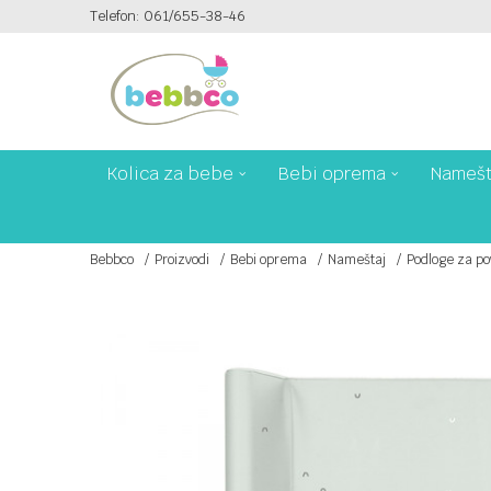
Telefon: 061/655-38-46
PLAĆANJE PLATNIM KARTICAMA NA 6 RATA!
Kolica za bebe
Bebi oprema
Namešt
Bebbco
Proizvodi
Bebi oprema
Nameštaj
Podloge za po