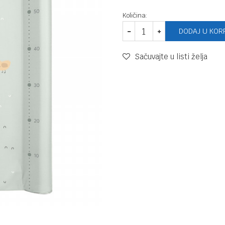
Količina:
DODAJ U KOR
Sačuvajte u listi želja