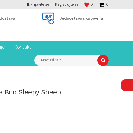
Prijavite se
Registrujte se
0
0
BESPLATNA ISPORUKA PREKO 7900 din!
 dostava
Jednostavna kupovina
ije
Kontakt
Pretraži sajt
a Boo Sleepy Sheep