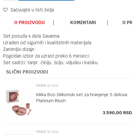
Sačuvajte u listi želja
O PROIZVODU
KOMENTARI
O PR
Set posuđa 4 dela Savanna
Izrađen od sigurnih i kvalitetnih materijala
Zanimljiv dizajn
Pogodan izbor za uzrast preko 6 meseci;
Set sadrži: tanjir, činiju, šolju, viljušku i kašiku.
SLIČNI PROIZVODI
PRIBOR ZA JELO
Kikka Boo Silikonski set za hranjenje 5 delova
Platinum Blush
SD
3.590,00
RSD
PRIBOR ZA JELO