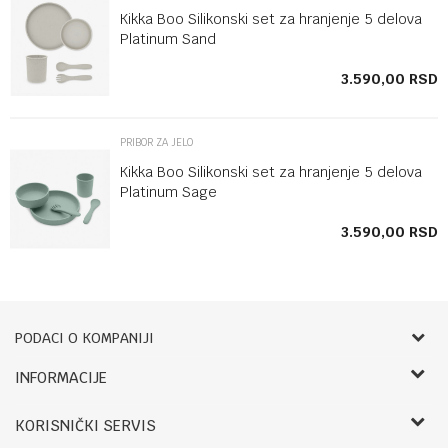
Kikka Boo Silikonski set za hranjenje 5 delova
Platinum Sand
SD
3.590,00
RSD
PRIBOR ZA JELO
Kikka Boo Silikonski set za hranjenje 5 delova
Platinum Sage
SD
3.590,00
RSD
PODACI O KOMPANIJI
Bebbco
INFORMACIJE
O nama
RADNO VREME:
KORISNIČKI SERVIS
Zaposlenje
LETNJE: