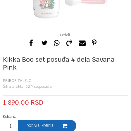
Podeli
Kikka Boo set posuđa 4 dela Savana
Pink
PRIBOR ZA JELO
Šifra artikla:
6274setposuđa
1.890,00
RSD
Količina:
DODAJ U KORPU