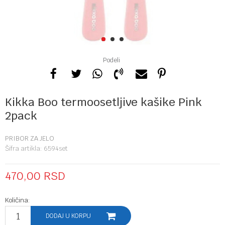
1
2
3
Podeli
Kikka Boo termoosetljive kašike Pink
2pack
PRIBOR ZA JELO
Šifra artikla:
6594set
470,00
RSD
Količina:
DODAJ U KORPU