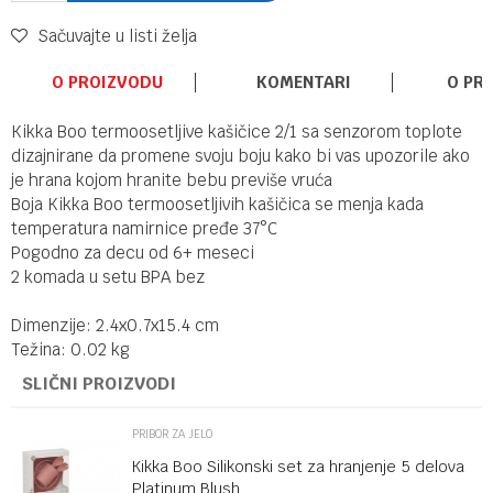
Sačuvajte u listi želja
O PROIZVODU
KOMENTARI
O PR
Kikka Boo termoosetljive kašičice 2/1 sa senzorom toplote
dizajnirane da promene svoju boju kako bi vas upozorile ako
je hrana kojom hranite bebu previše vruća
Boja Kikka Boo termoosetljivih kašičica se menja kada
temperatura namirnice pređe 37°C
Pogodno za decu od 6+ meseci
2 komada u setu BPA bez
Dimenzije: 2.4x0.7x15.4 cm
Težina: 0.02 kg
SLIČNI PROIZVODI
PRIBOR ZA JELO
Kikka Boo Silikonski set za hranjenje 5 delova
Platinum Blush