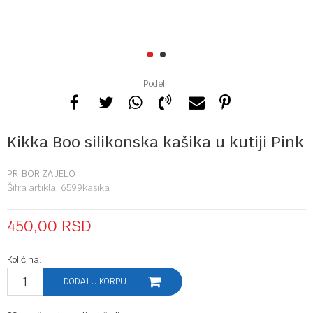
1
2
Podeli
Kikka Boo silikonska kašika u kutiji Pink
PRIBOR ZA JELO
Šifra artikla:
6599kasika
450,00
RSD
Količina:
DODAJ U KORPU