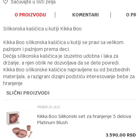
Sačuvajte u listi želja
O PROIZVODU
KOMENTARI
O PR
Silikonska kašičica u kutiji Kikka Boo
Kikka Boo silikonska kašičica u kutiji se pravi sa velikom
pažnjom i pažnjom prema deci.
Dečija silikonska kašičica je izuzetno udobna i laka za
držanje, a njen oblik ne dozvoljava da se dete povredi.
Kikka Boo silikonske kašičice napravljene su od bezbednih
materijala, a razigrani dizajni podstiču interesovanje bebe za
hranjenje
SLIČNI PROIZVODI
PRIBOR ZA JELO
Kikka Boo Silikonski set za hranjenje 5 delova
Platinum Blush
SD
3.590,00
RSD