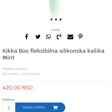
1
2
3
Podeli
Kikka Boo fleksibilna silikonska kašika
Mint
PRIBOR ZA JELO
Šifra artikla:
6603kasika
420,00
RSD
Količina:
DODAJ U KORPU