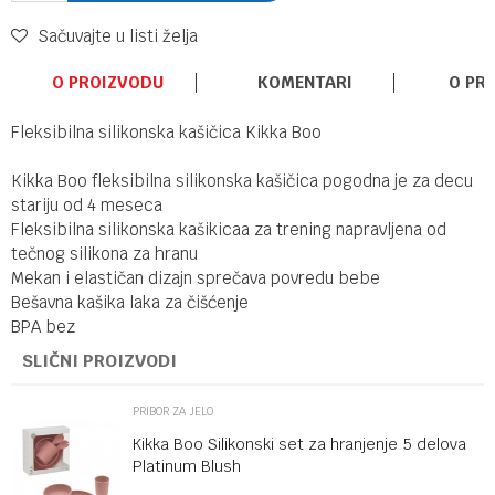
Sačuvajte u listi želja
O PROIZVODU
KOMENTARI
O PR
Fleksibilna silikonska kašičica Kikka Boo
Kikka Boo fleksibilna silikonska kašičica pogodna je za decu
stariju od 4 meseca
Fleksibilna silikonska kašikicaa za trening napravljena od
tečnog silikona za hranu
Mekan i elastičan dizajn sprečava povredu bebe
Bešavna kašika laka za čišćenje
BPA bez
SLIČNI PROIZVODI
PRIBOR ZA JELO
Kikka Boo Silikonski set za hranjenje 5 delova
Platinum Blush