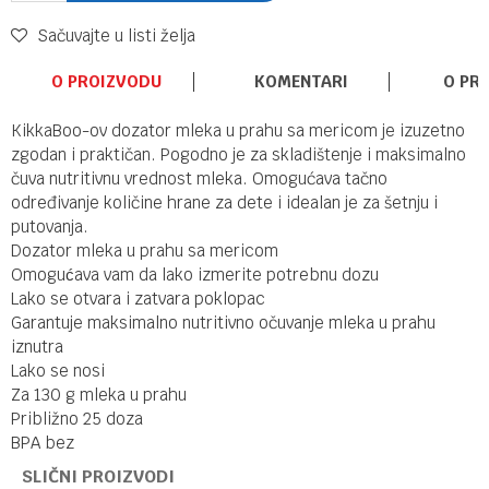
Sačuvajte u listi želja
O PROIZVODU
KOMENTARI
O PR
KikkaBoo-ov dozator mleka u prahu sa mericom je izuzetno
zgodan i praktičan. Pogodno je za skladištenje i maksimalno
čuva nutritivnu vrednost mleka. Omogućava tačno
određivanje količine hrane za dete i idealan je za šetnju i
putovanja.
Dozator mleka u prahu sa mericom
Omogućava vam da lako izmerite potrebnu dozu
Lako se otvara i zatvara poklopac
Garantuje maksimalno nutritivno očuvanje mleka u prahu
iznutra
Lako se nosi
Za 130 g mleka u prahu
Približno 25 doza
BPA bez
SLIČNI PROIZVODI