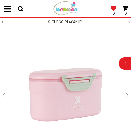
0
0
SIGURNO PLAĆANJE!