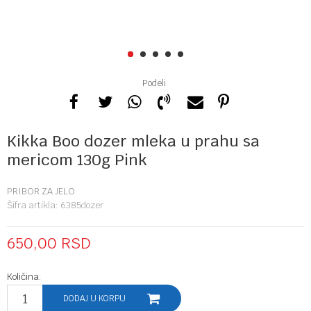
1
2
3
4
5
Podeli
Kikka Boo dozer mleka u prahu sa
mericom 130g Pink
PRIBOR ZA JELO
Šifra artikla:
6385dozer
650,00
RSD
Količina:
DODAJ U KORPU