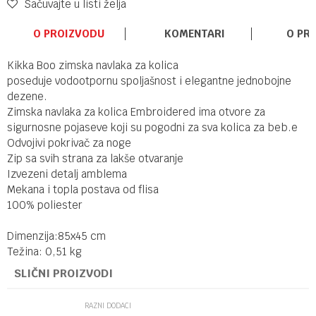
Sačuvajte u listi želja
O PROIZVODU
KOMENTARI
O PR
Kikka Boo zimska navlaka za kolica
poseduje vodootpornu spoljašnost i elegantne jednobojne
dezene.
Zimska navlaka za kolica Embroidered ima otvore za
sigurnosne pojaseve koji su pogodni za sva kolica za beb.e
Odvojivi pokrivač za noge
Zip sa svih strana za lakše otvaranje
Izvezeni detalj amblema
Mekana i topla postava od flisa
100% poliester
Dimenzija:85x45 cm
Težina: 0,51 kg
SLIČNI PROIZVODI
RAZNI DODACI