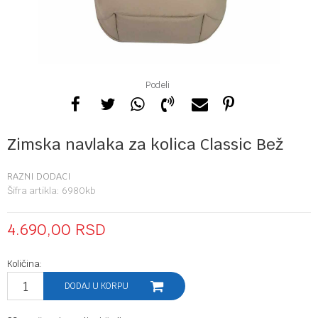
Podeli
Zimska navlaka za kolica Classic Bež
RAZNI DODACI
Šifra artikla:
6980kb
4.690,00
RSD
Količina:
DODAJ U KORPU