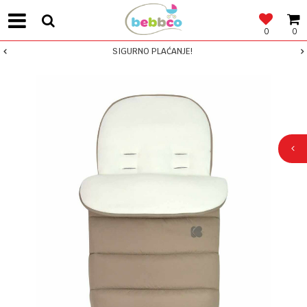
0
0
SIGURNO PLAĆANJE!