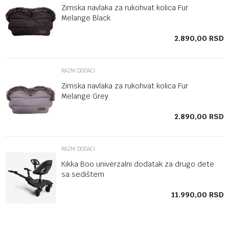
Zimska navlaka za rukohvat kolica Fur
Melange Black
SD
2.890,00
RSD
RAZNI DODACI
Zimska navlaka za rukohvat kolica Fur
Melange Grey
SD
2.890,00
RSD
RAZNI DODACI
Kikka Boo univerzalni dodatak za drugo dete
sa sedištem
SD
11.990,00
RSD